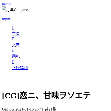
menu
report

主页

文章

画札

正版福利
[CG]恋ニ、甘味ヲソエテ
Gal CG
2021-01-16 20:41
共21张