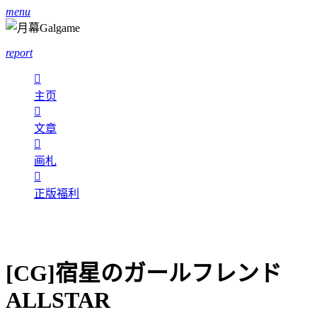
menu
report

主页

文章

画札

正版福利
[CG]宿星のガールフレンド
ALLSTAR