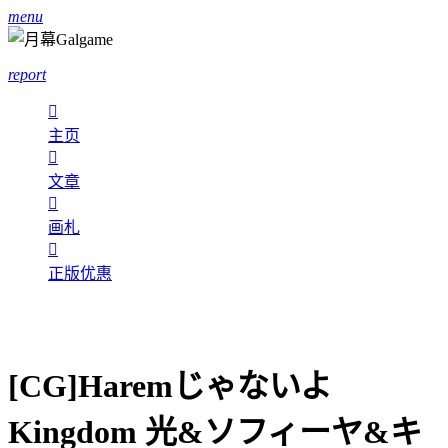
menu
report

主页

文章

画札

正版优惠
[CG]Haremじゃないよ
Kingdom 光&ソフィーヤ&キ