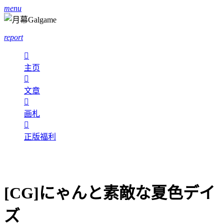
menu
report

主页

文章

画札

正版福利
[CG]にゃんと素敵な夏色デイ
ズ