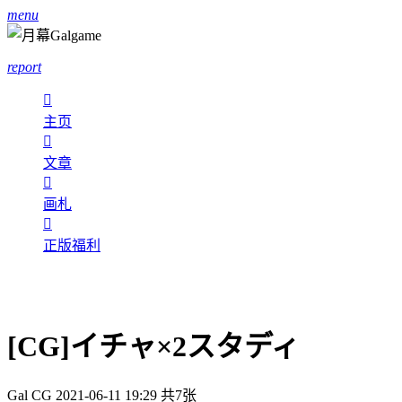
menu
report

主页

文章

画札

正版福利
[CG]イチャ×2スタディ
Gal CG
2021-06-11 19:29
共7张