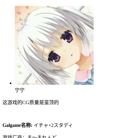
宁宁
这游戏的CG质量是蛮顶的
Galgame名称:
イチャ×2スタディ
游戏厂商：ま～まれぇど