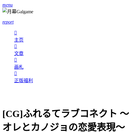
menu
report

主页

文章

画札

正版福利
[CG]ふれるてラブコネクト ～
オレとカノジョの恋愛表現～