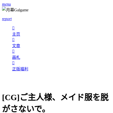
menu
report

主页

文章

画札

正版福利
[CG]ご主人様、メイド服を脱
がさないで。