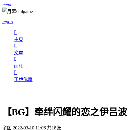
menu
report

主页

文章

画札

正版优惠
【BG】牵绊闪耀的恋之伊吕波
杂图
2022-03-10 11:06
共18张