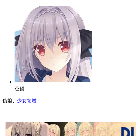
苍麟
伪娘，
少女领域