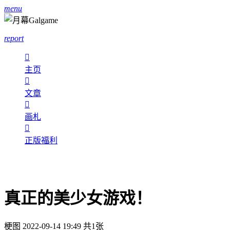
menu
report

主页

文章

画札

正版福利
真正的美少女游戏！
梗图
2022-09-14 19:49
共1张