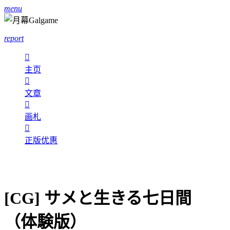
menu
report

主页

文章

画札

正版优惠
[CG] サメと生きる七日間
（体験版）