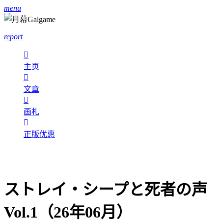
menu
report

主页

文章

画札

正版优惠
ストレイ・シープと死者の声
Vol.1（26年06月）