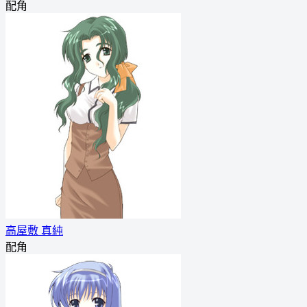
配角
高屋敷 真純
配角