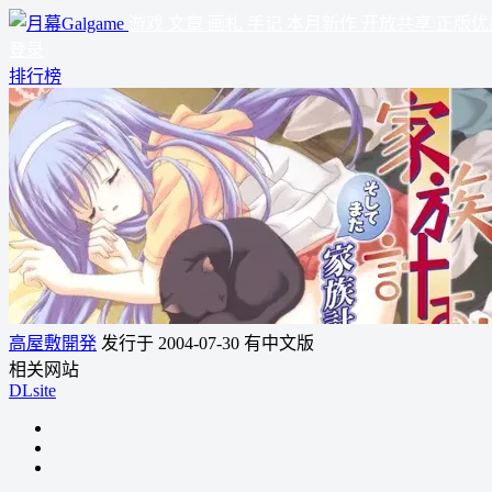
游戏
文章
画札
手记
本月新作
开放共享
正版优
登录
排行榜
高屋敷開発
发行于 2004-07-30
有中文版
相关网站
DLsite