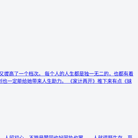
又拔高了一个档次。 每个人的人生都是独一无二的，也都有着
也一定能给她带来人生助力。 《家计再开》推下来有点《妹
远，人留初心，不管是赞同也好固执也罢——人就得努生存，至