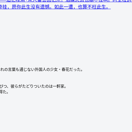
牵挂，愿你此生没有遗憾。如此一遭，也算不枉此生。
れの言葉も通じない外国人の少女・春花だった。

びつ、彼らがたどりついたのは一軒家。

た。
