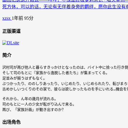
死方休，可以的话，无论有无伴着身旁的羁绊，愿你此生没有
xzsx
1年前
95分
正版渠道
简介
沢村司が再び他人と暮らすきっかけとなったのは、バイト中に拾った行き倒
そして司のもとに『家族から逸脱した者たち』が集まってくる。

足並みが揃うはずもなく。

ぶつかったり、ののしりあったり、いじめたり、いじめられたり、転びまろ
古めかしいつくりのその家で、彼らは欲しかったものを手にいれる…機会を得
それから、ん年の歳月が流れる。

司のもとに一人の少女が転がり込んで来る。

再び、「家族計画」が動き出すのか？
出场角色