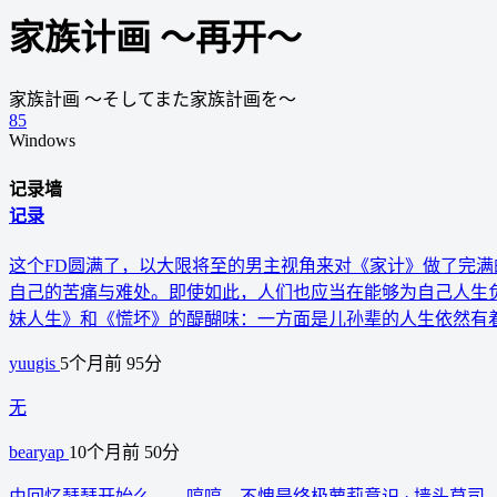
家族计画 ～再开～
家族計画 〜そしてまた家族計画を〜
85
Windows
记录墙
记录
这个FD圆满了，以大限将至的男主视角来对《家计》做了完
自己的苦痛与难处。即使如此，人们也应当在能够为自己人生
妹人生》和《慌坏》的醍醐味：一方面是儿孙辈的人生依然有
yuugis
5个月前
95分
无
bearyap
10个月前
50分
由回忆瑟瑟开始么——哼哼，不愧是终极萝莉意识 · 墙头草