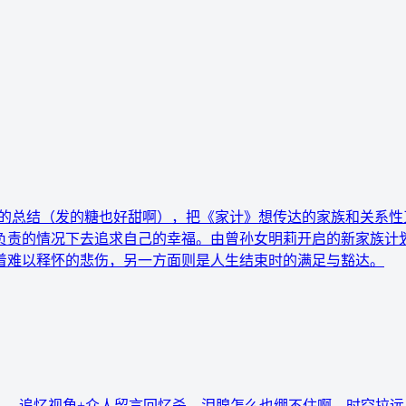
满的总结（发的糖也好甜啊），把《家计》想传达的家族和关系性
负责的情况下去追求自己的幸福。由曾孙女明莉开启的新家族计划
着难以释怀的悲伤，另一方面则是人生结束时的满足与豁达。
司——追忆视角+众人留言回忆杀，泪腺怎么也绷不住啊。时空拉