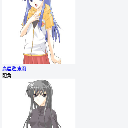
高屋敷 末莉
配角