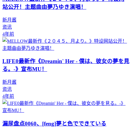
站公开！主题曲由夢乃ゆき演唱！
新月酱
资讯
4年前
LIFE0最新作《Dreamin' Her - 僕は、彼女の夢を見
る。-》宣布MU！
新月酱
资讯
4年前
漏尿盘点0060、[feng]夢と色でできている