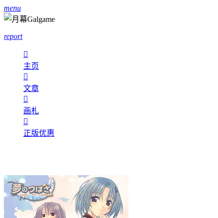
menu
report

主页

文章

画札

正版优惠