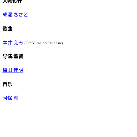
人物设计
成瀬 ちさと
歌曲
本井 えみ
(OP 'Yume no Tsubasa')
导演/监督
梅田 伸明
音乐
阿保 剛