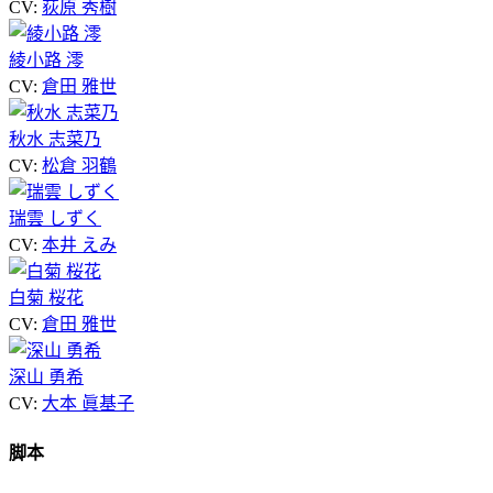
CV:
荻原 秀樹
綾小路 澪
CV:
倉田 雅世
秋水 志菜乃
CV:
松倉 羽鶴
瑞雲 しずく
CV:
本井 えみ
白菊 桜花
CV:
倉田 雅世
深山 勇希
CV:
大本 眞基子
脚本