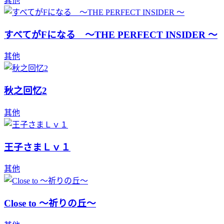
其他
すべてがFになる ～THE PERFECT INSIDER ～
其他
秋之回忆2
其他
王子さまＬｖ１
其他
Close to ～祈りの丘～