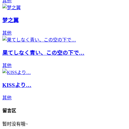
其他
梦之翼
其他
果てしなく青い、この空の下で…
其他
KISSより…
其他
留言区
暂时没有哦~