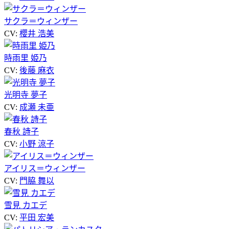
サクラ＝ウィンザー
CV:
櫻井 浩美
時雨里 姫乃
CV:
後藤 麻衣
光明寺 夢子
CV:
成瀬 未亜
春秋 詩子
CV:
小野 涼子
アイリス＝ウィンザー
CV:
門脇 舞以
雪見 カエデ
CV:
平田 宏美