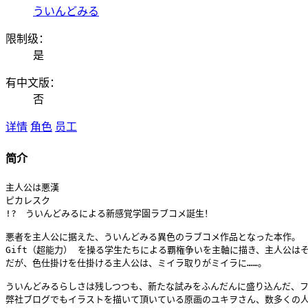
ういんどみる
限制级：
是
有中文版：
否
详情
角色
员工
简介
主人公は悪漢

ピカレスク

!?　ういんどみるによる新感覚学園ラブコメ誕生！

悪者を主人公に据えた、ういんどみる異色のラブコメ作品となった本作。

Gift（超能力） を操る学生たちによる覇権争いを主軸に描き、主人公は
だが、色仕掛けを仕掛ける主人公は、ミイラ取りがミイラに……。

ういんどみるらしさは残しつつも、新たな試みをふんだんに盛り込んだ、フ
弊社ブログでもイラストを描いて頂いている原画のユキヲさん、数多くの人