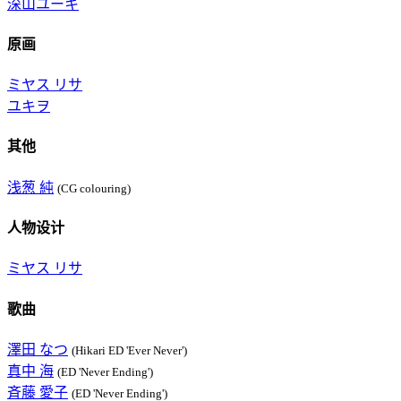
深山ユーキ
原画
ミヤス リサ
ユキヲ
其他
浅葱 純
(CG colouring)
人物设计
ミヤス リサ
歌曲
澤田 なつ
(Hikari ED 'Ever Never')
真中 海
(ED 'Never Ending')
斉藤 愛子
(ED 'Never Ending')