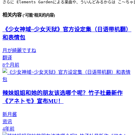
さらに Elements Gardenによる楽曲や、ういんどみるからは 
相关内容
(‘可能’相关的内容)
《少女神域~少女天狱》官方设定集（日语带机翻）
和表情包
月が綺麗ですね
翻译
8个月前
辣妹姐姐和她的朋友该选哪个呢？竹子社最新作
《アネトモ》宣布MU！
新月酱
资讯
4年前