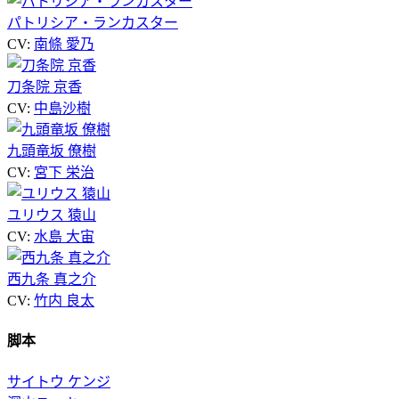
パトリシア・ランカスター
CV:
南條 愛乃
刀条院 京香
CV:
中島沙樹
九頭竜坂 僚樹
CV:
宮下 栄治
ユリウス 猿山
CV:
水島 大宙
西九条 真之介
CV:
竹内 良太
脚本
サイトウ ケンジ