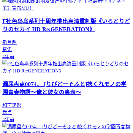
F社色鸟鸟系列十周年推出高清重制版《いろとりど
りのセカイ HD Re:GENERATION》
新月酱
资讯
4年前
漏尿盘点0074、 [りびどーそふと]捻くれモノの学
園青春物語～俺と彼女の裏表～
和声递影
盘点
4年前