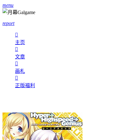
menu
report

主页

文章

画札

正版福利