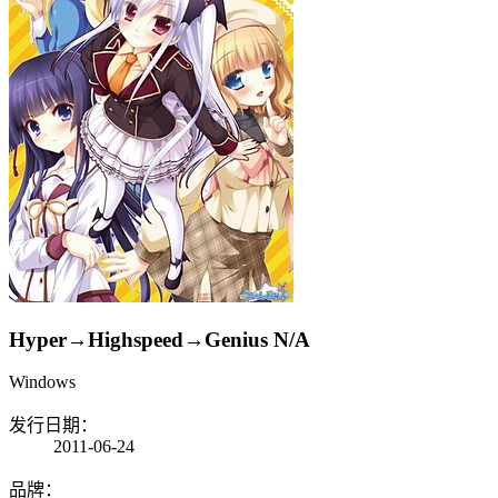
Hyper→Highspeed→Genius
N/A
Windows
发行日期：
2011-06-24
品牌：