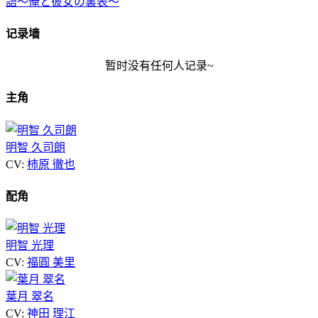
记录墙
暂时没有任何人记录~
主角
明智 久司朗
CV:
柿原 徹也
配角
明智 光理
CV:
福圓 美里
葉月 翠名
CV:
神田 理江