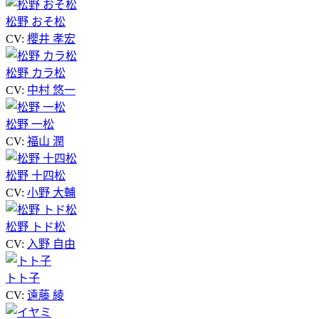
松野 おそ松
CV:
櫻井 孝宏
松野 カラ松
CV:
中村 悠一
松野 一松
CV:
福山 潤
松野 十四松
CV:
小野 大輔
松野 トド松
CV:
入野 自由
トト子
CV:
遠藤 綾