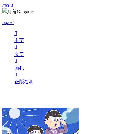
menu
report

主页

文章

画札

正版福利