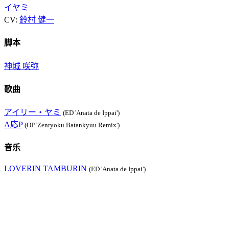
イヤミ
CV:
鈴村 健一
脚本
神城 咲弥
歌曲
アイリー・ヤミ
(ED 'Anata de Ippai')
A応P
(OP 'Zenryoku Batankyuu Remix')
音乐
LOVERIN TAMBURIN
(ED 'Anata de Ippai')