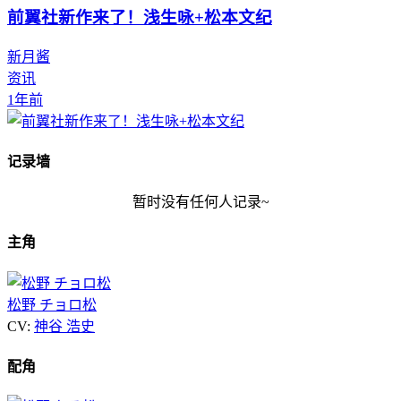
前翼社新作来了！浅生咏+松本文纪
新月酱
资讯
1年前
记录墙
暂时没有任何人记录~
主角
松野 チョロ松
CV:
神谷 浩史
配角