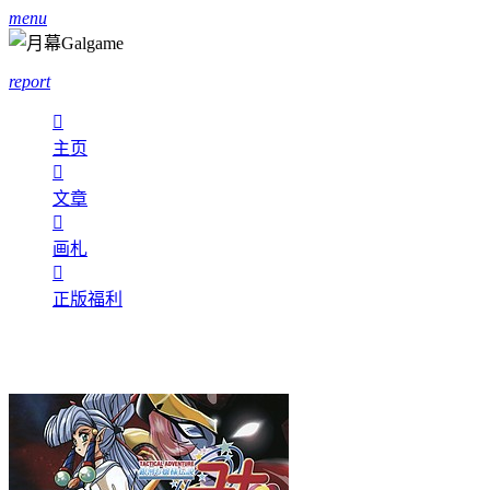
menu
report

主页

文章

画札

正版福利