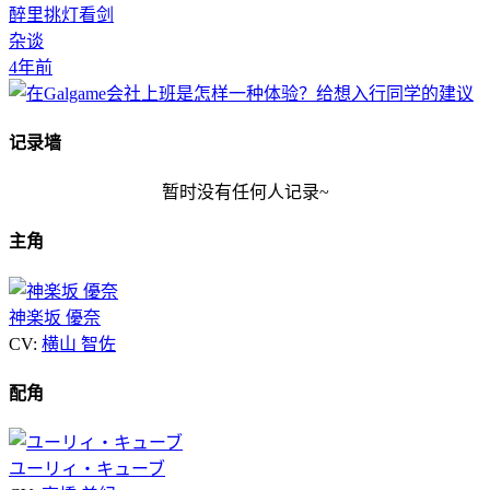
醉里挑灯看剑
杂谈
4年前
记录墙
暂时没有任何人记录~
主角
神楽坂 優奈
CV:
横山 智佐
配角
ユーリィ・キューブ