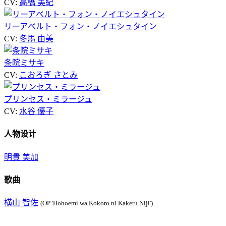
CV:
高橋 美紀
リーアベルト・フォン・ノイエシュタイン
CV:
冬馬 由美
条院ミサキ
CV:
こおろぎ さとみ
プリンセス・ミラージュ
CV:
水谷 優子
人物设计
明貴 美加
歌曲
横山 智佐
(OP 'Hohoemi wa Kokoro ni Kakeru Niji')