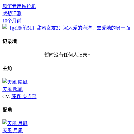
风笛专用拖拉机
感想评测
10个月前
记录墙
暂时没有任何人记录~
主角
天風 陽凪
CV:
藤森 ゆき奈
配角
天風 月凪