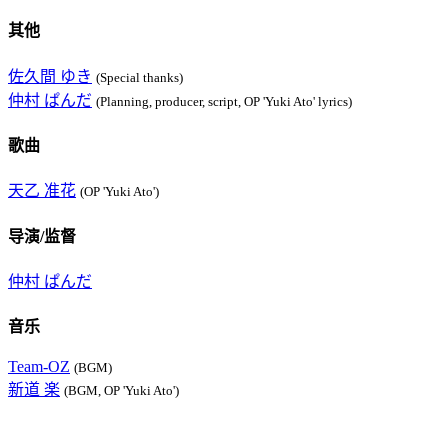
其他
佐久間 ゆき
(Special thanks)
仲村 ぱんだ
(Planning, producer, script, OP 'Yuki Ato' lyrics)
歌曲
天乙 准花
(OP 'Yuki Ato')
导演/监督
仲村 ぱんだ
音乐
Team-OZ
(BGM)
新道 楽
(BGM, OP 'Yuki Ato')