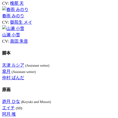
CV:
椎那 天
春雨 みのり
CV:
御苑生 メイ
山瀬 小雪
CV:
眞田 朱音
脚本
天津 ルシア
(Assistant writer)
皐月
(Assistant writer)
仲村 ぱんだ
原画
遊月 ひな
(Koyuki and Minori)
エイチ
(SD)
阿月 唯