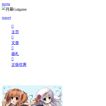
menu
report

主页

文章

画札

正版优惠