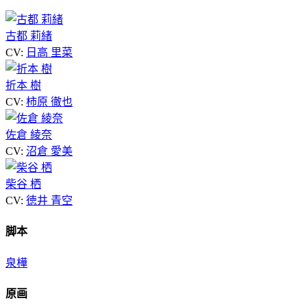
古都 莉緒
CV:
日高 里菜
折本 樹
CV:
柿原 徹也
佐倉 綾奈
CV:
沼倉 愛美
柴谷 栖
CV:
徳井 青空
脚本
泉樺
原画