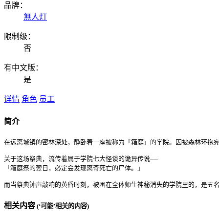
品牌：
無人灯
限制级：
否
有中文版：
是
详情
角色
员工
简介
在远离城镇的密林深处，静卧着一座被称为「箱庭」的学院。因被森林环抱宛
关于这场祭典，流传着属于学院七大怪谈的诡异传说——

「箱庭祭的翌日，必定会发现离奇死亡的尸体。」

而当祭典钟声敲响的黄昏时刻，被困在全体师生神秘消失的学院里的，是五名
相关内容
(‘可能’相关的内容)