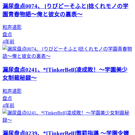
漏尿盘点0074、 [りびどーそふと]捻くれモノの学
園青春物語～俺と彼女の裏表～
和声递影
盘点
4年前
漏尿盘点0241、*[TinkerBell]凌成敗！～学園美少
女制裁秘録～
和声递影
盘点
4年前
漏尿盘点0239、*[TinkerBell]懲罰指導 ～学園令嬢