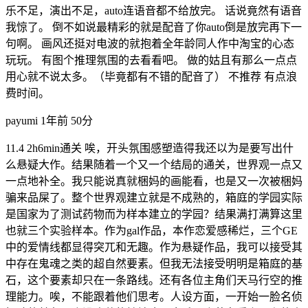
乐不足，演出不足，auto连语音都不给放完。 话说竟然有语音
我惊了。 倒不如说最精彩的就是配音了你auto倒是放完再下一
句啊。 画风还挺对电波的就抱着全年龄同人作中淘宝的心态
玩玩。 有图个推理氛围的去看看吧。 做的姑且有那么一点点
用心就不说太多。（毕竟都有不错的配音了） 不推荐 有点浪
费时间。
payumi
1年前
50分
11.4 2h6min通关 唉，开头氛围感塑造得我还以为是要写出什
么悬疑大作。结果随着一个又一个结局的通关，世界观一点又
一点地补全。我只能说真就梱妈的画能看，也是又一次被梱妈
骗来品屎了。整个世界观建立就是不成熟的，箱庭的学园实际
是国家为了测试药物而为样本建立的学园？结果满打满算这里
也就三个实验样本。作为gal作品，本作恋爱感稀烂，三个GE
中的爱情线都显得突兀和无趣。作为悬疑作品，我可以接受其
中存在鬼魂之类的超自然要素。但我无法接受明明是箱庭的基
石，这个要素却只在一条路线。还有各位主角们天马行空的推
理能力。唉，不能跟着他们思考。人设方面，一开始一脸名侦