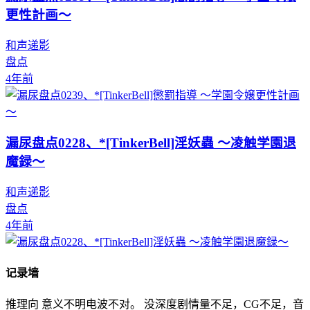
更性計画～
和声递影
盘点
4年前
漏尿盘点0228、*[TinkerBell]淫妖蟲 ～凌触学園退
魔録～
和声递影
盘点
4年前
记录墙
推理向 意义不明电波不对。 没深度剧情量不足，CG不足，音