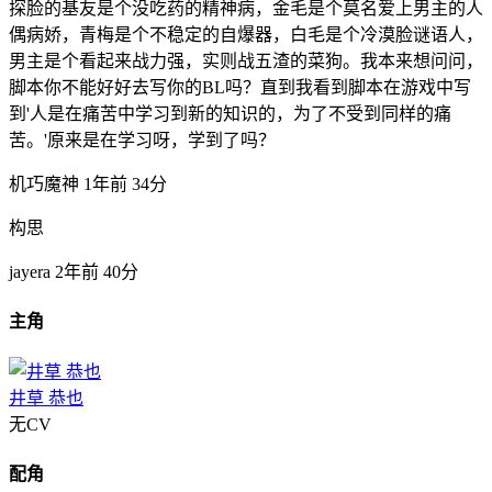
探脸的基友是个没吃药的精神病，金毛是个莫名爱上男主的人
偶病娇，青梅是个不稳定的自爆器，白毛是个冷漠脸谜语人，
男主是个看起来战力强，实则战五渣的菜狗。我本来想问问，
脚本你不能好好去写你的BL吗？直到我看到脚本在游戏中写
到'人是在痛苦中学习到新的知识的，为了不受到同样的痛
苦。'原来是在学习呀，学到了吗？
机巧魔神
1年前
34分
构思
jayera
2年前
40分
主角
井草 恭也
无CV
配角