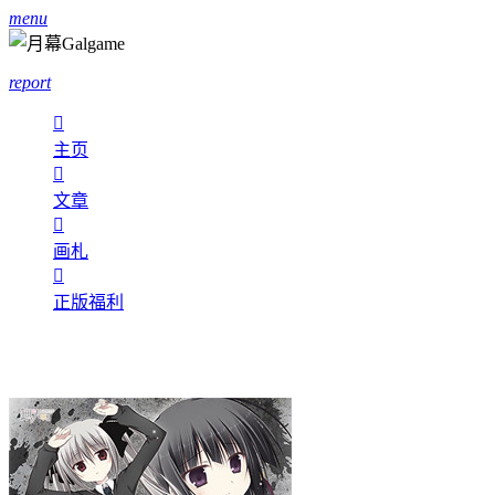
menu
report

主页

文章

画札

正版福利