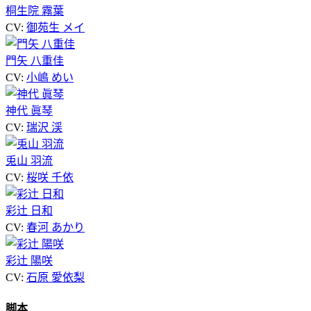
桐生院 霧葉
CV:
御苑生 メイ
門矢 八重佳
CV:
小嶋 めい
神代 眞琴
CV:
瑞沢 渓
兎山 羽流
CV:
桜咲 千依
彩辻 日和
CV:
春河 あかり
彩辻 陽咲
CV:
石原 愛依梨
脚本