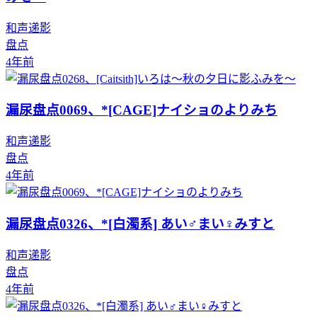
和声递影
盘点
4年前
漏尿盘点0069、*[CAGE]ナイショのよりみち
和声递影
盘点
4年前
漏尿盘点0326、*[白濁系] あい♂まい♀みすと
和声递影
盘点
4年前