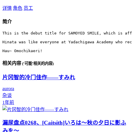
详情
角色
员工
简介
This is the debut title for SAMOYED SMILE, which is aff
Hinata was like everyone at Yadachigawa Academy who rec
Hau~ Omochikaeri!
相关内容
(‘可能’相关的内容)
片冈智的冷门佳作——すみれ
aurora
杂谈
1年前
漏尿盘点0268、[Caitsith]いろは～秋の夕日に影ふ
みを～