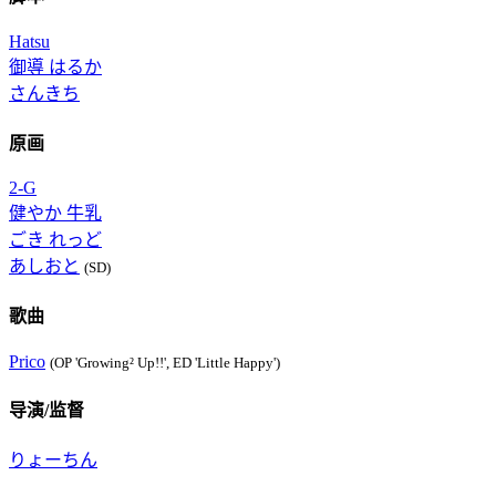
Hatsu
御導 はるか
さんきち
原画
2-G
健やか 牛乳
ごき れっど
あしおと
(SD)
歌曲
Prico
(OP 'Growing² Up!!', ED 'Little Happy')
导演/监督
りょーちん