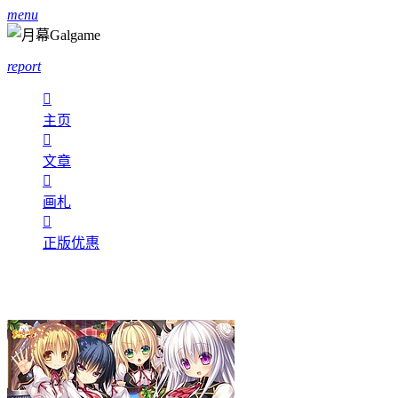
menu
report

主页

文章

画札

正版优惠