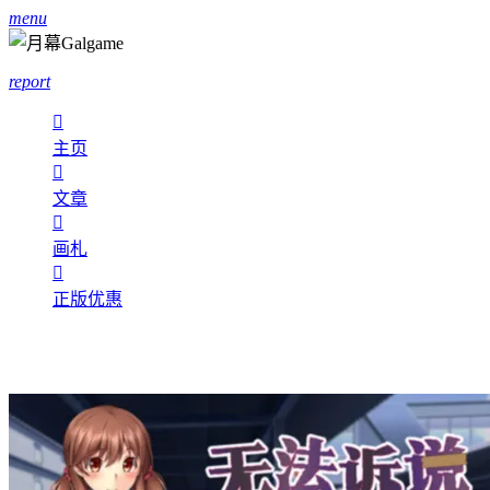
menu
report

主页

文章

画札

正版优惠