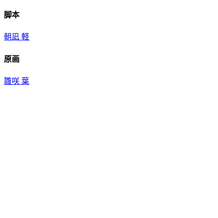
脚本
朝凪 軽
原画
雛咲 葉