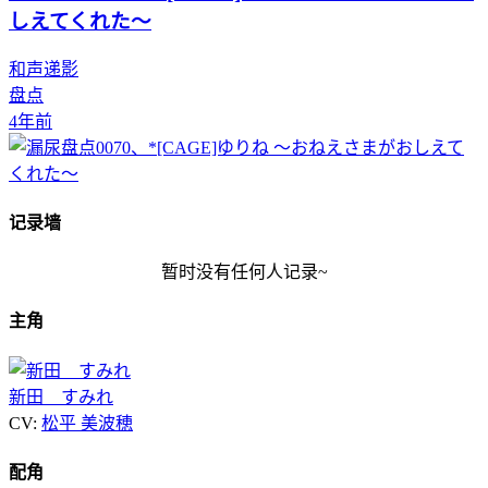
しえてくれた～
和声递影
盘点
4年前
记录墙
暂时没有任何人记录~
主角
新田 すみれ
CV:
松平 美波穂
配角