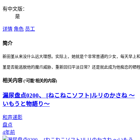
有中文版：
是
详情
角色
员工
简介
新田堇从来没什么远大理想。实际上，她就是个非常普通的少女，每天早上和
堇是否能逃脱他的魔爪威胁，重新回归平淡日常？还是就此成为他痴恋的牺
相关内容
(‘可能’相关的内容)
漏尿盘点0200、 [ねこねこソフト]ルリのかさね ～
いもうと物語り～
和声递影
盘点
4年前