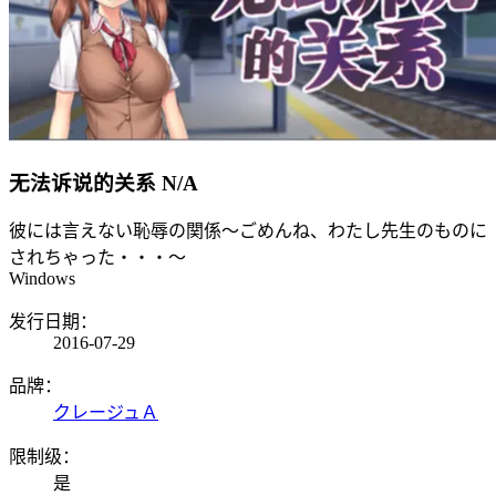
无法诉说的关系
N/A
彼には言えない恥辱の関係～ごめんね、わたし先生のものに
されちゃった・・・～
Windows
发行日期：
2016-07-29
品牌：
クレージュＡ
限制级：
是