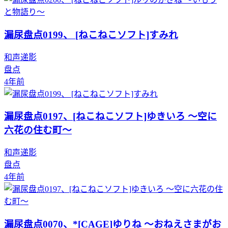
漏尿盘点0199、 [ねこねこソフト]すみれ
和声递影
盘点
4年前
漏尿盘点0197、[ねこねこソフト]ゆきいろ ～空に
六花の住む町～
和声递影
盘点
4年前
漏尿盘点0070、*[CAGE]ゆりね ～おねえさまがお