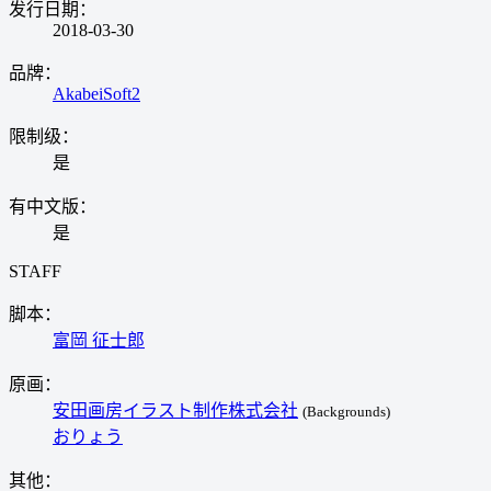
发行日期：
2018-03-30
品牌：
AkabeiSoft2
限制级：
是
有中文版：
是
STAFF
脚本：
富岡 征士郎
原画：
安田画房イラスト制作株式会社
(Backgrounds)
おりょう
其他：