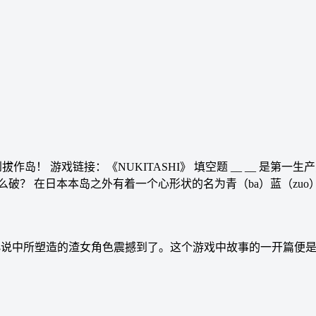
作岛！ 游戏链接：《NUKITASHI》 填空题 __ __ 是第一
破？ 在日本本岛之外有着一个心形状的名为青（ba）蓝（zuo
觉小说中所塑造的渣女角色震撼到了。这个游戏中故事的一开篇便