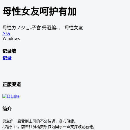
母性女友呵护有加
母性カノジョ-子宮 帰還編-
、
母性女友
N/A
Windows
记录墙
记录
正版渠道
简介
男主角一直受到上司的不公待遇，身心俱疲。

尽管如此，前辈社员橘美织作为同事一直支撑鼓励着他。
