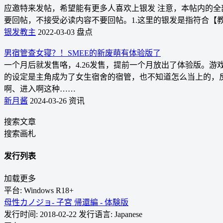
应邀特来发帖，希望能有更多人喜欢上银发 注意，本帖内的全
要回帖，不接受必读内容不要回帖。1.这里的银发是指符合【
银发教主
2022-03-03
盘点
男宿管查女寝？！SMEE的新废萌有体验版了
一个月后就发售咯，4.26发售，提前一个月放出了体验版。游
的设定是主角成为了女生宿舍的宿管，也不知道怎么当上的，
啊、进入啊这种……
新月酱
2024-03-26
资讯
搜索文章
搜索画札
发行列表
加载更多
平台: Windows
R18+
母性カノジョ- 子宮 帰還編 - 体験版
发行时间: 2018-02-22
发行语言: Japanese