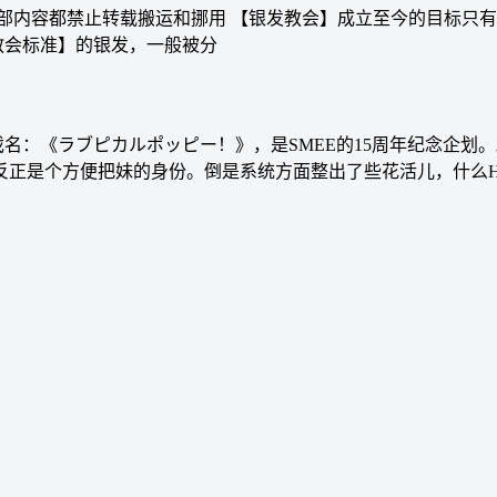
部内容都禁止转载搬运和挪用 【银发教会】成立至今的目标只有
教会标准】的银发，一般被分
戏名：《ラブピカルポッピー！》，是SMEE的15周年纪念企
反正是个方便把妹的身份。倒是系统方面整出了些花活儿，什么