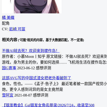
橘 美織
配角
CV:
岩崎 可苗
相关内容
(‘可能’相关的内容，基于大数据匹配，不一定准)
不做AI就去死？欢迎来到拔作岛！
原作者：小慕Moon丨知乎 原文链接：不做AI就去死？欢迎来到拔
游戏，身为男主的你，要如何选择…… 飞机场生活在拔作岛怎么
国G寄事
2023-06-12
感想评测
这部AVG写的中国式渣女把老外看破防了
食色，性也。——《孟子·告子上》 最近笔者被一款国产视
炮，更令人感到诧异的是女主竟然是
雪阿宜
2021-08-07
感想评测
【银发教会】Gal银发女角名册录/2026/7/24，收录至508