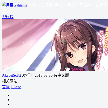
游戏
文章
画札
手记
本月新作
开放共享
正版优
登录
排行榜
AkabeiSoft2
发行于 2018-03-30
有中文版
相关网站
官网
DLsite