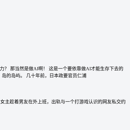
生产力？ 那当然是做AI啊！ 这是一个要依靠做AI才能生存下去的
）岛的岛屿。 几十年前，日本政要官员仁浦
是女主趁着男友在外上班，出轨与一个打游戏认识的网友私交约