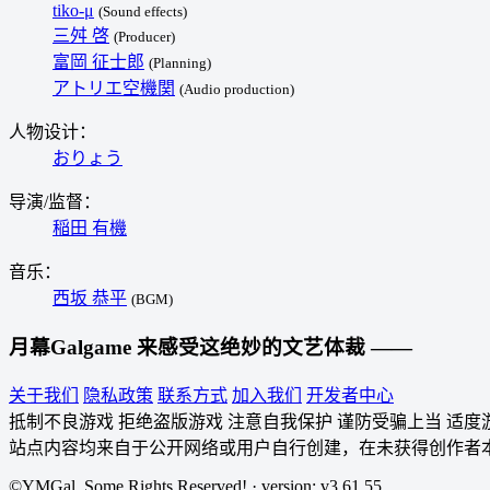
tiko-μ
(Sound effects)
三舛 啓
(Producer)
富岡 征士郎
(Planning)
アトリエ空機関
(Audio production)
人物设计：
おりょう
导演/监督：
稲田 有機
音乐：
西坂 恭平
(BGM)
月幕Galgame
来感受这绝妙的文艺体裁 ——
关于我们
隐私政策
联系方式
加入我们
开发者中心
抵制不良游戏 拒绝盗版游戏 注意自我保护 谨防受骗上当 适度
站点内容均来自于公开网络或用户自行创建，在未获得创作者
©YMGal. Some Rights Reserved! · version: v3.61.55