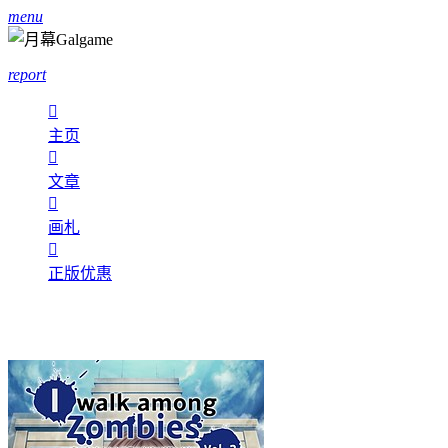
menu
report

主页

文章

画札

正版优惠