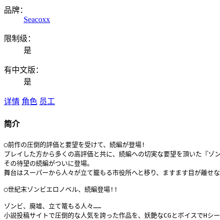
品牌：
Seacoxx
限制级：
是
有中文版：
是
详情
角色
员工
简介
◯前作の圧倒的評価と要望を受けて、続編が登場!

プレイした方から多くの高評価と共に、続編への切実な要望を頂いた『ゾン
その待望の続編がついに登場。

舞台はスーパーから人々が立て籠もる市役所へと移り、ますます目が離せな
◯世紀末ゾンビエロノベル、続編登場!!

ゾンビ、廃墟、立て篭もる人々……

小説投稿サイトで圧倒的な人気を誇った作品を、妖艶なCGとボイスでHシー