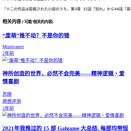
「※この作品は投稿された小説のうち、第3章 32話「別れ」から44話「
相关内容
(‘可能’相关的内容)
“废萌”推不动？不是你的错
Mrprivateer
2年前
神所创造的世界，必然不会完美——精神逻辑・爱
情喜剧
苏晓
感想评测
2年前
2021年我推过的 15 部 Galgame 大总结, 每部均带短