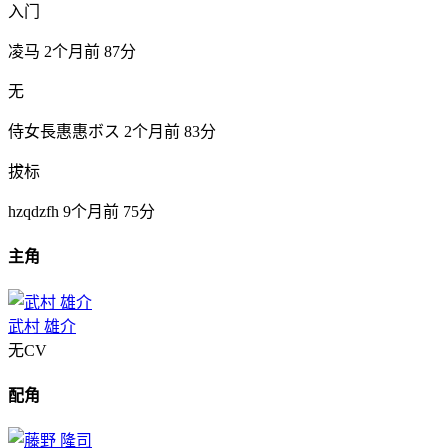
入门
凌马
2个月前
87分
无
侍女長惠惠ボス
2个月前
83分
拔标
hzqdzfh
9个月前
75分
主角
武村 雄介
无CV
配角