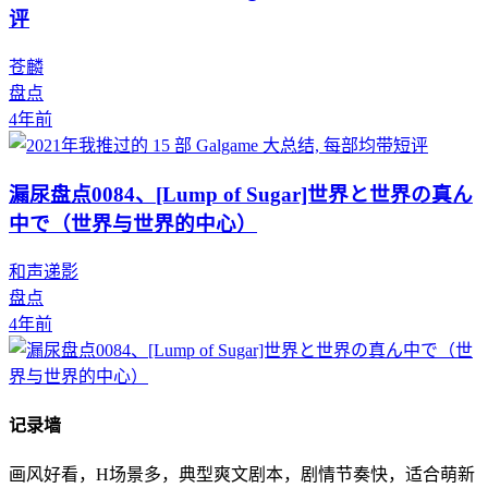
评
苍麟
盘点
4年前
漏尿盘点0084、[Lump of Sugar]世界と世界の真ん
中で（世界与世界的中心）
和声递影
盘点
4年前
记录墙
画风好看，H场景多，典型爽文剧本，剧情节奏快，适合萌新