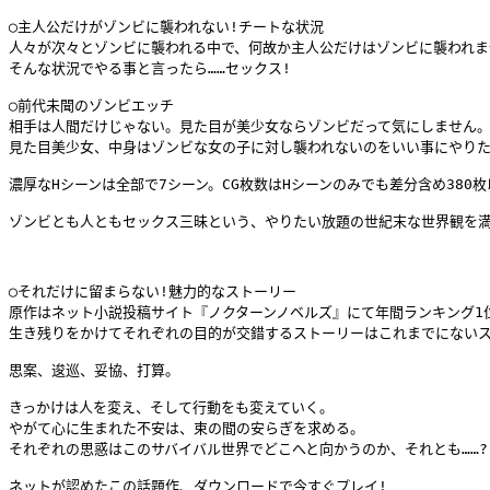
◯主人公だけがゾンビに襲われない!チートな状況

人々が次々とゾンビに襲われる中で、何故か主人公だけはゾンビに襲われま
そんな状況でやる事と言ったら……セックス!

◯前代未聞のゾンビエッチ

相手は人間だけじゃない。見た目が美少女ならゾンビだって気にしません。
見た目美少女、中身はゾンビな女の子に対し襲われないのをいい事にやりた
濃厚なHシーンは全部で7シーン。CG枚数はHシーンのみでも差分含め380枚
ゾンビとも人ともセックス三昧という、やりたい放題の世紀末な世界観を満喫
◯それだけに留まらない!魅力的なストーリー

原作はネット小説投稿サイト『ノクターンノベルズ』にて年間ランキング1位
生き残りをかけてそれぞれの目的が交錯するストーリーはこれまでにないス
思案、逡巡、妥協、打算。

きっかけは人を変え、そして行動をも変えていく。

やがて心に生まれた不安は、束の間の安らぎを求める。

それぞれの思惑はこのサバイバル世界でどこへと向かうのか、それとも……?

ネットが認めたこの話題作、ダウンロードで今すぐプレイ!
