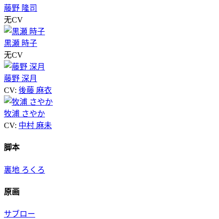
藤野 隆司
无CV
黒瀬 時子
无CV
藤野 深月
CV:
後藤 麻衣
牧浦 さやか
CV:
中村 麻未
脚本
裏地 ろくろ
原画
サブロー