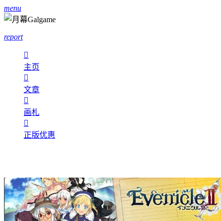
menu
report

主页

文章

画札

正版优惠