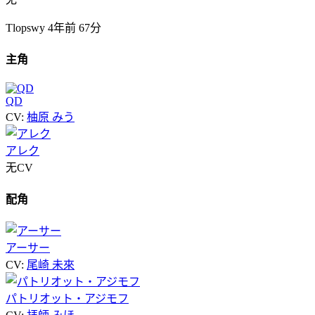
Tlopswy
4年前
67分
主角
QD
CV:
柚原 みう
アレク
无CV
配角
アーサー
CV:
尾崎 未來
パトリオット・アジモフ