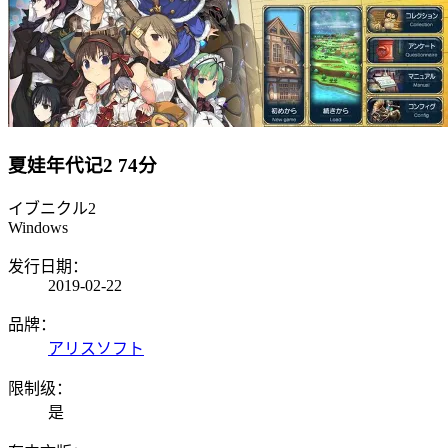
夏娃年代记2
74分
イブニクル2
Windows
发行日期：
2019-02-22
品牌：
アリスソフト
限制级：
是