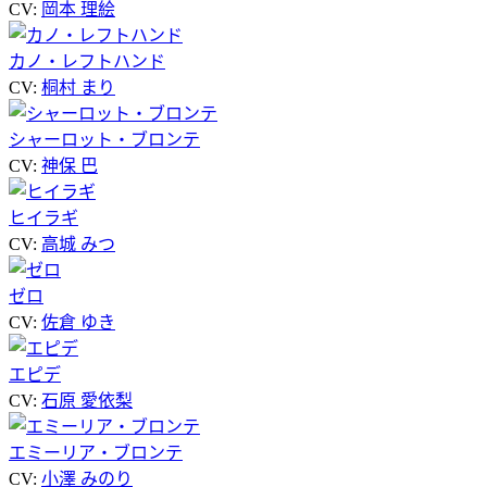
CV:
岡本 理絵
カノ・レフトハンド
CV:
桐村 まり
シャーロット・ブロンテ
CV:
神保 巴
ヒイラギ
CV:
高城 みつ
ゼロ
CV:
佐倉 ゆき
エピデ
CV:
石原 愛依梨
エミーリア・ブロンテ
CV:
小澤 みのり