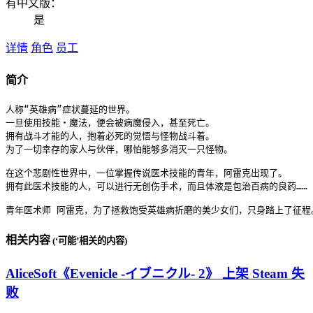
有中文版：
是
详情
角色
员工
简介
人称“英雄病”症状蔓延的世界。

一旦使用技能・魔法，便会被病魔侵入，甚至死亡。

拥有战斗才能的人，抱着必死的觉悟与怪物战斗着。

为了一切幸存的家人与伙伴，哪怕能够多消灭一只怪物。

在这个悲剧性世界中，一位掌握传说医术技能的青年，阿雷克出现了。

拥有此医术技能的人，可以进行无创伤手术，而且体液是包治百病的良药……

相关内容
(‘可能’相关的内容)
AliceSoft《Evenicle -イブニクル- 2》 上架 Steam 失
败