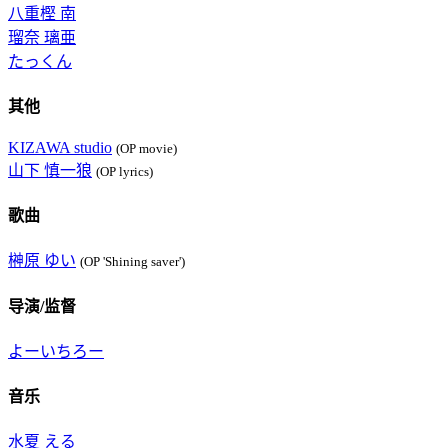
八重樫 南
瑠奈 璃亜
たっくん
其他
KIZAWA studio
(OP movie)
山下 慎一狼
(OP lyrics)
歌曲
榊原 ゆい
(OP 'Shining saver')
导演/监督
よーいちろー
音乐
水夏 える