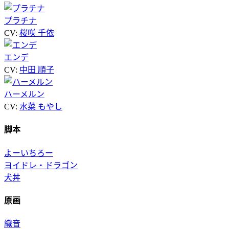
プラチナ
CV:
桜咲 千依
エンデ
CV:
中田 順子
ハーメルン
CV:
水菜 もやし
脚本
よーいちろー
ヨイドレ・ドラゴン
犬丼
原画
織音