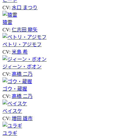
ヒート
CV:
水口 まつり
猿雷
CV:
仁志田 龍矢
ペトリ・アジモフ
CV:
米島 希
ジィーン・ボオン
CV:
高橋 二乃
ゴウ・蔵握
CV:
高橋 二乃
ベイスケ
CV:
増田 雄市
ユラギ