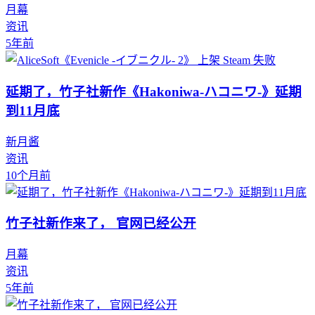
月幕
资讯
5年前
延期了，竹子社新作《Hakoniwa-ハコニワ-》延期
到11月底
新月酱
资讯
10个月前
竹子社新作来了， 官网已经公开
月幕
资讯
5年前