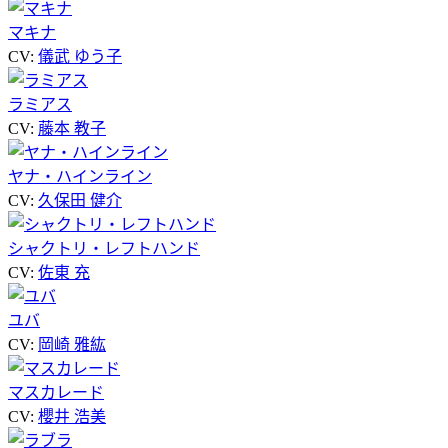
マキナ
CV:
儀武 ゆう子
ラミアス
CV:
藤本 教子
ヤナ・ハインライン
CV:
久保田 健介
シャクトリ・レフトハンド
CV:
佐東 充
ユバ
CV:
岡崎 雅紘
マスカレード
CV:
櫻井 浩美