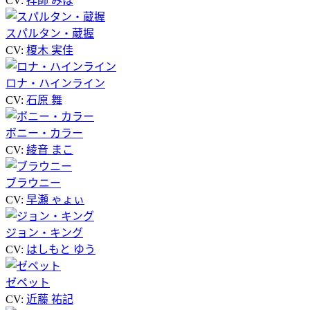
CV:
拝師 みほ
スパルタン・蔵握
CV:
榎木 実佳
ロナ・ハインライン
CV:
石原 舞
ボニー・カラー
CV:
綾音 まこ
ブラウニー
CV:
早瀬 ゃょぃ
ジョン・キング
CV:
はしもと ゆう
ゼペット
CV:
近藤 祐記