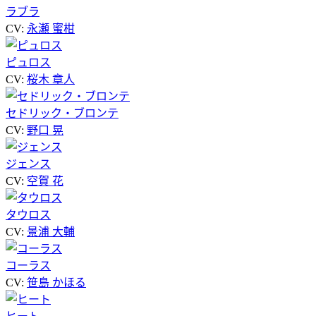
ラブラ
CV:
永瀬 蜜柑
ピュロス
CV:
桜木 章人
セドリック・ブロンテ
CV:
野口 晃
ジェンス
CV:
空賀 花
タウロス
CV:
景浦 大輔
コーラス
CV:
笹島 かほる