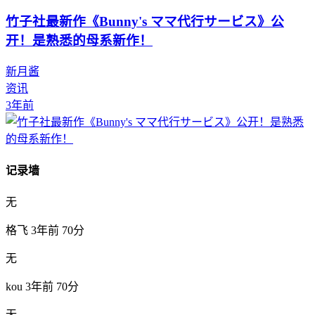
竹子社最新作《Bunny's ママ代行サービス》公
开！是熟悉的母系新作！
新月酱
资讯
3年前
记录墙
无
格飞
3年前
70分
无
kou
3年前
70分
无