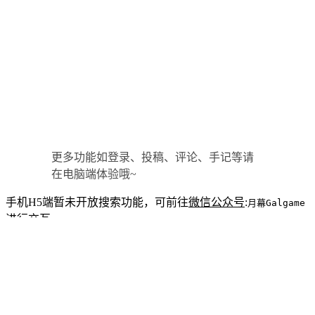
更多功能如登录、投稿、评论、手记等请
在电脑端体验哦~
手机H5端暂未开放搜索功能，可前往
微信公众号
:
月幕Galgame
进行交互。
目前公众号提供的服务：
支持搜索站内文章、资讯、画札。
每日推送业界资讯、评测、杂谈等内容。
定期抽送游戏激活码、举办活动。