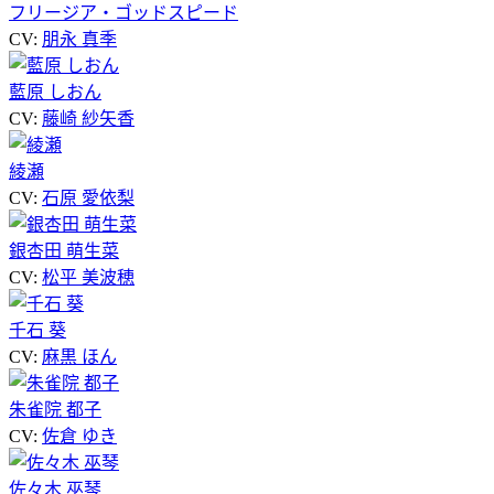
フリージア・ゴッドスピード
CV:
朋永 真季
藍原 しおん
CV:
藤崎 紗矢香
綾瀬
CV:
石原 愛依梨
銀杏田 萌生菜
CV:
松平 美波穂
千石 葵
CV:
麻黒 ほん
朱雀院 都子
CV:
佐倉 ゆき
佐々木 巫琴