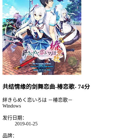
共结情缘的剑舞恋曲-椿恋歌-
74分
絆きらめく恋いろは －椿恋歌－
Windows
发行日期：
2019-01-25
品牌：