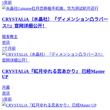
5年前
CRYSTALiA（水晶社）『ディメンション凸ラバー
ス!!』官网详细公开！
银发教主
资讯
7个月前
CRYSTALiA『紅月ゆれる恋あかり』 已经Master
UP
月幕
资讯
5年前