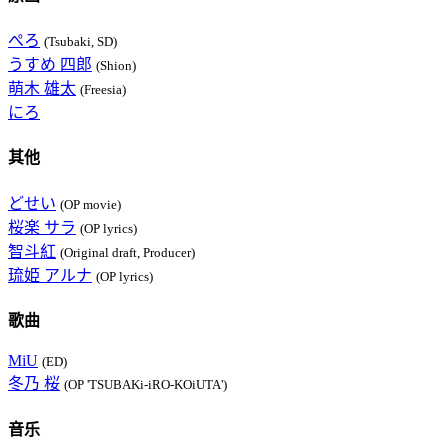
ぺろ
(Tsubaki, SD)
うすめ 四郎
(Shion)
萌木 雄太
(Freesia)
にろ
其他
どせい
(OP movie)
桜楽 サラ
(OP lyrics)
智斗紅
(Original draft, Producer)
琉姫 アルナ
(OP lyrics)
歌曲
MiU
(ED)
冬乃 桜
(OP 'TSUBAKi-iRO-KOiUTA')
音乐