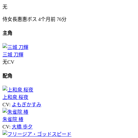
无
侍女長惠惠ボス
4个月前
76分
主角
三城 刀輝
无CV
配角
上和泉 桜夜
CV:
よもぎかすみ
朱雀院 椿
CV:
大橋 歩夕