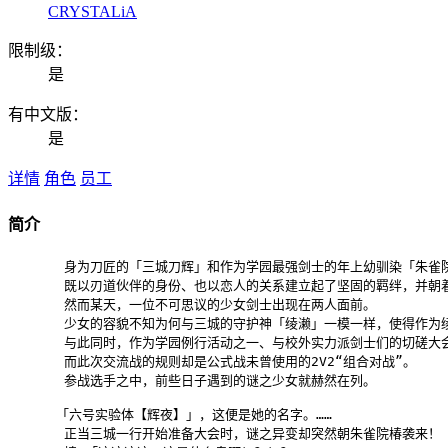
CRYSTALiA
限制级：
是
有中文版：
是
详情
角色
员工
简介
       身为刀匠的「三城刀辉」和作为学园最强剑士的年上幼驯染「朱雀院
       既以刃道伙伴的身份、也以恋人的关系建立起了坚固的羁绊，并朝
       然而某天，一位不可思议的少女剑士出现在两人面前。

       少女的容貌不知为何与三城的守护神「绫濑」一模一样，使得作为
       与此同时，作为学园例行活动之一、与校外实力派剑士们的切磋大会
       而此次交流战的规则却是公式战未曾使用的2V2“组合对战”。

       参战选手之中，前些日子遇到的谜之少女就赫然在列。

      「六号实验体【辉夜】」，这便是她的名字。……

       正当三城一行开始准备大会时，谜之异变却突然朝朱雀院椿袭来！
