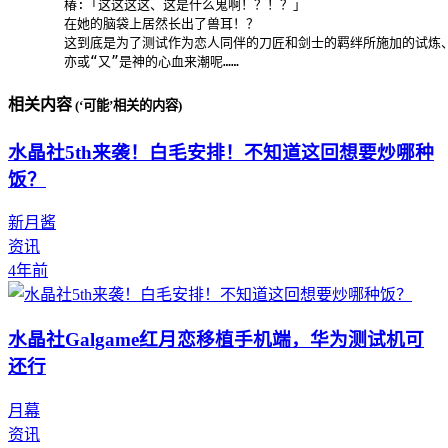
       椿:「这这这这、这是什么鬼啊！？！？」

       在她的脑袋上居然长出了兽耳！？

       这到底是为了测试作为恋人同伴的刀匠和剑士的羁绊所施加的试炼、
       亦或“又”是神的心血来潮呢……
相关内容
(‘可能’相关的内容)
水晶社5th来袭！白毛安排！不知道这回想要炒哪种
饭？
新月酱
资讯
4年前
水晶社Galgame红月恋移植手机端，华为测试机可
还行
月幕
资讯