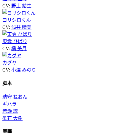
CV:
野上 結生
ヨリシロくん
CV:
浅井 晴美
東雲 ひばり
CV:
橘 美月
カグヤ
CV:
小澤 みのり
脚本
瑞守 ねおん
ギハラ
若瀬 諒
砥石 大樹
原画