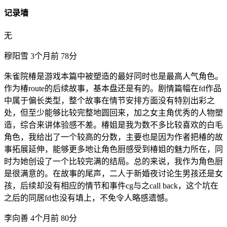
记录墙
无
穆阳雪
3个月前
78分
朱雀院椿是游戏本篇中被塑造的最好同时也是最高人气角色。
作为椿route的后续故事，基本盘还是有的。剧情篇幅在fd作品
中属于偏长类型，整个故事在情节安排方面没有特别出彩之
处，但至少能够比较完整地圆回来，加之女主角优秀的人物塑
造，综合来讲体验感不差。椿姐是我为数不多比较喜欢的白毛
角色，我给出了一个较高的分数，主要也是因为作者把椿的故
事拓展延伸，能够更多地让角色厨感受到椿姐的魅力所在，同
时为她创设了一个比较完满的结局。总的来说，我作为角色厨
是很满意的。在故事的尾声，二人于新婚夜讨论生男孩还是女
孩，后续却没有相应的情节和事件cg与之call back，这个坑在
之后的同居fd也没有填上，不免令人略感遗憾。
李向善
4个月前
80分