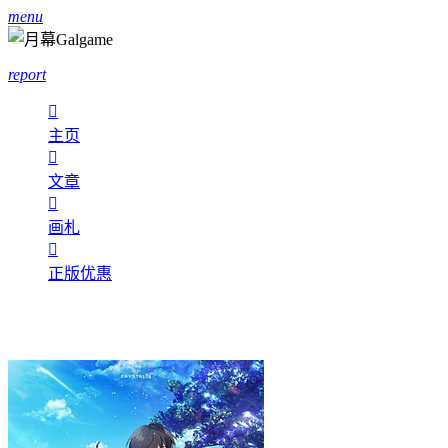
menu
report

主页

文章

画札

正版优惠