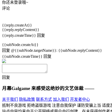
你还未登录哦~
评论
{{reply.createAt}}
{{reply.replyContent}}
{{reply.createTime}}
回复
{{subNode.createAt}}
回复
@{{subNode.targetName}}
:
{{subNode.replyContent}}
{{subNode.createTime}}
回复
回复
月幕Galgame
来感受这绝妙的文艺体裁 ——
关于我们
隐私政策
联系方式
加入我们
开发者中心
抵制不良游戏 拒绝盗版游戏 注意自我保护 谨防受骗上当 适度
站点内容均来自于公开网络或用户自行创建，在未获得创作者