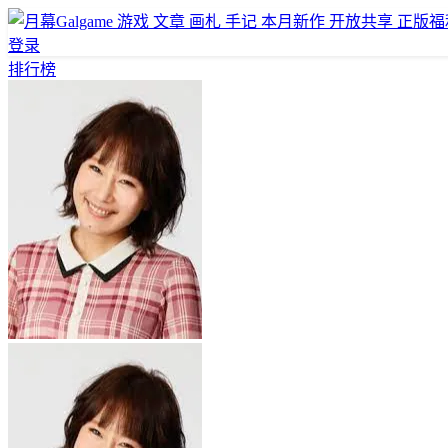
游戏
文章
画札
手记
本月新作
开放共享
正版福
登录
排行榜