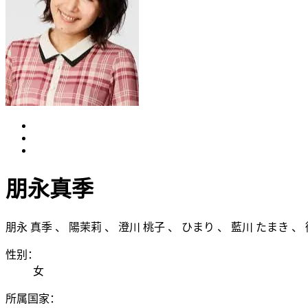
朋永真季
朋永 真季
、
陽茉莉
、
澄川 桃子
、
ひまり
、
藍川 たまき
、
性别：
女
所属国家：