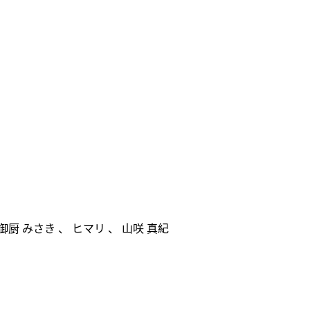
御厨 みさき
、
ヒマリ
、
山咲 真紀