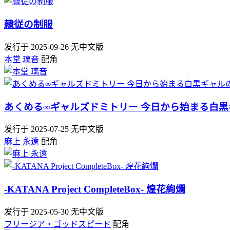
隷従の制服
发行于 2025-09-26
无中文版
本堂 璃音
配角
あくめる∞ギャルズドミトリー 今日から始まる白
发行于 2025-07-25
无中文版
麻上 永遠
配角
-KATANA Project CompleteBox- 煌花絢爛
发行于 2025-05-30
无中文版
フリージア・ゴッドスピード
配角