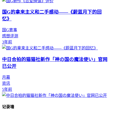
国G的拿来主义和二手感动——《蔚蓝月下的回
忆》
国G寄事
感想评测
3年前
中日合拍的猫猫社新作「神の国の魔法使い」官网
已公开
月幕
资讯
5年前
记录墙