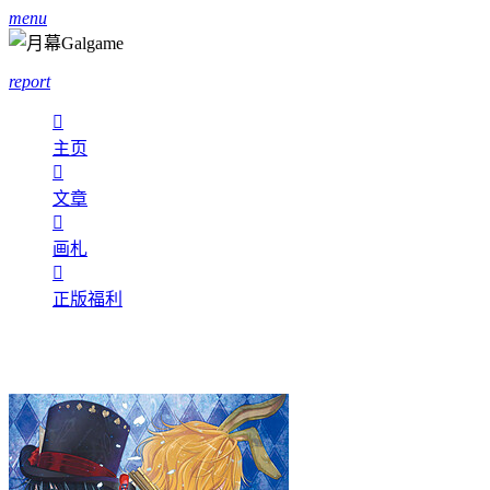
menu
report

主页

文章

画札

正版福利