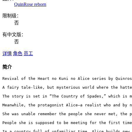
QuinRose reborn
限制级：
否
有中文版：
否
详情
角色
员工
简介
Revival of the Heart no Kuni no Alice series by Quinros
A fairy tale-like, but mysterious world where the hatte
The story is set in “The Country of Spades,” which is m
Meanwhile, the protagonist Alice—a realist who and by n
She was unable remember the people she never met, the p
People she is supposed to be meeting for the first time
In a country full of unfamiliar time, Alice builds new 