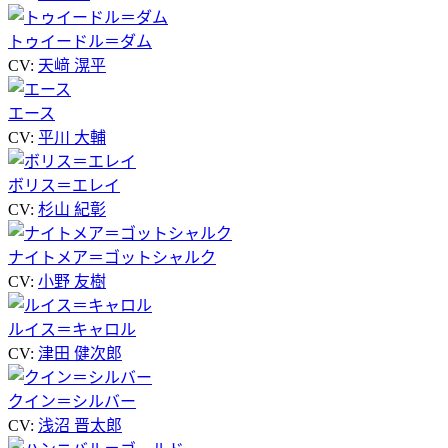
トゥイードル＝ダム
CV:
天﨑 滉平
エース
CV:
平川 大輔
ボリス＝エレイ
CV:
杉山 紀彰
ナイトメア＝ゴットシャルク
CV:
小野 友樹
ルイス＝キャロル
CV:
津田 健次郎
クイン＝シルバー
CV:
浅沼 晋太郎