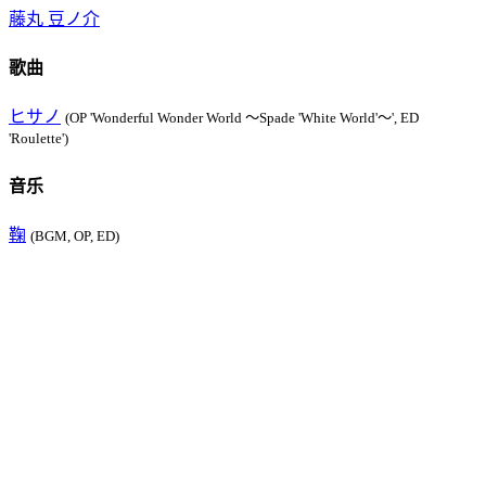
藤丸 豆ノ介
歌曲
ヒサノ
(OP 'Wonderful Wonder World ～Spade 'White World'～', ED
'Roulette')
音乐
鞠
(BGM, OP, ED)