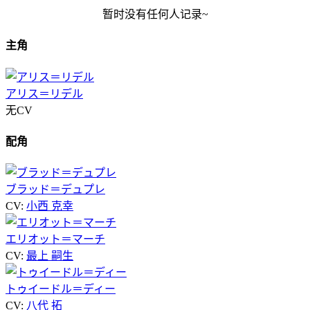
暂时没有任何人记录~
主角
アリス＝リデル
无CV
配角
ブラッド＝デュプレ
CV:
小西 克幸
エリオット＝マーチ
CV:
最上 嗣生
トゥイードル＝ディー
CV:
八代 拓