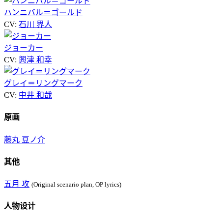
ハンニバル＝ゴールド
CV:
石川 界人
ジョーカー
CV:
興津 和幸
グレイ＝リングマーク
CV:
中井 和哉
原画
藤丸 豆ノ介
其他
五月 攻
(Original scenario plan, OP lyrics)
人物设计