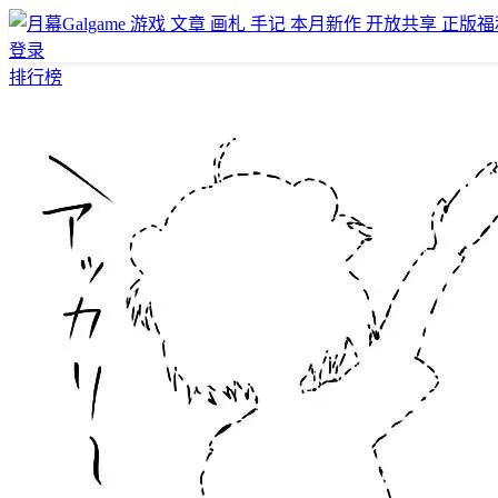
游戏
文章
画札
手记
本月新作
开放共享
正版福
登录
排行榜