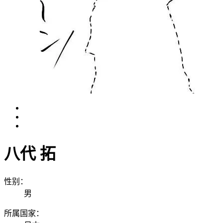
八代 拓
性别：
男
所属国家：