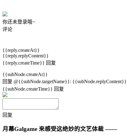
你还未登录哦~
评论
{{reply.createAt}}
{{reply.replyContent}}
{{reply.createTime}}
回复
{{subNode.createAt}}
回复
@{{subNode.targetName}}
:
{{subNode.replyContent}}
{{subNode.createTime}}
回复
回复
月幕Galgame
来感受这绝妙的文艺体裁 ——