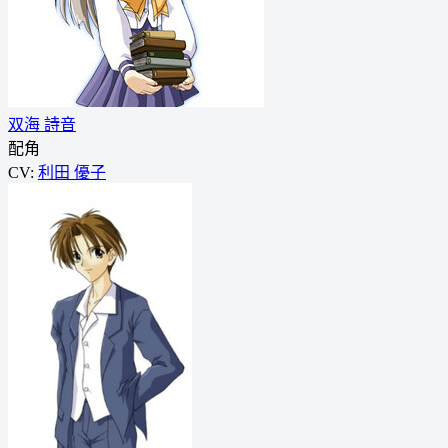
双海 詩音
配角
CV:
利田 優子