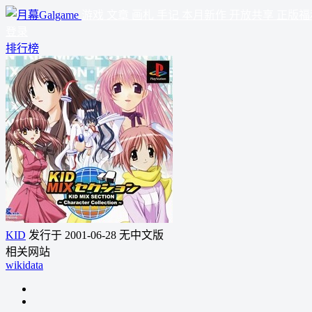
游戏
文章
画札
手记
本月新作
开放共享
正版福
登录
排行榜
KID
发行于 2001-06-28
无中文版
相关网站
wikidata