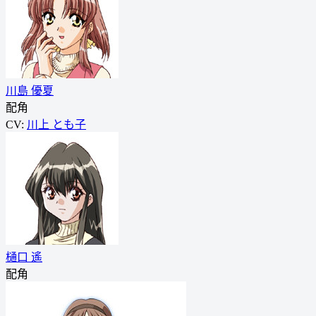
川島 優夏
配角
CV:
川上 とも子
樋口 遙
配角