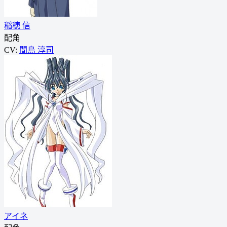
稲穂 信
配角
CV:
間島 淳司
アイネ