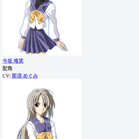
今坂 唯笑
配角
CV:
那須 めぐみ