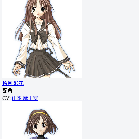
桧月 彩花
配角
CV:
山本 麻里安