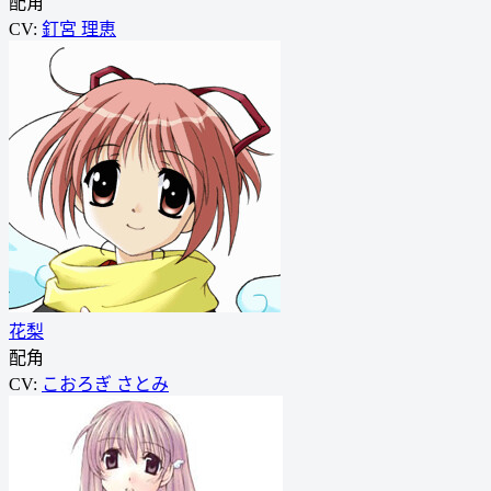
配角
CV:
釘宮 理恵
花梨
配角
CV:
こおろぎ さとみ