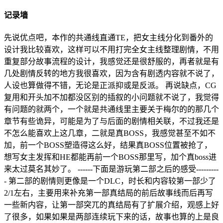
记录墙
先说优点吧，本作的共通线直通TE，把女主线分化到番外的
设计我比较喜欢，这样可以不用打完全女主线整理剧情，不用
重复部分故事流程的设计，我感觉还是很舒服的，再者就是有
几处剧情反转的地方我很喜欢，因为含有剧透内容就不说了，
人设也算做得不错，无论是正派抑或是反派。 再说缺点，CG
复用和开头加不加都没区别的插叙的小问题就不说了，我觉得
有问题的就两个，一个就是共通线里主要关于梅尔的的那几个
章节有些诡异，可能是为了与后面的剧情相关联，不过我还是
不怎么能喜欢上这几章，二就是真BOSS，我感觉甚至不如不
加，前一个BOSS塑造得这么好，结果真BOSS位置被抢了，
想写女主发挥和HE都能再前一个BOSS那里写，加个真boss进
来太过莫名其妙了。 ------下面是游玩第二部之后的感受---------
- 第二部的剧情则更像是一个DLC，时长和内容较第一部少了
2/1左右，主要用来补充第一部真结局的前后故事线而后再写
一些新内容，让第一部突兀的真结局有了扩展介绍，观感上好
了很多，如果如果是两部连续玩下来的话，故事也算的上是良