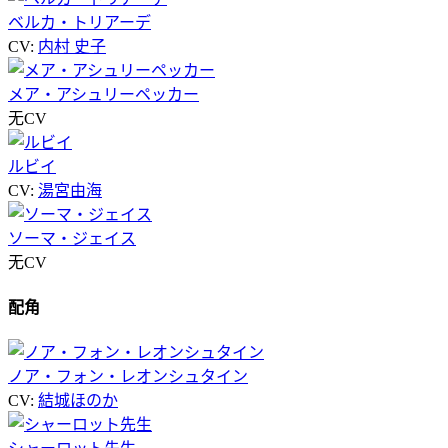
ベルカ・トリアーデ
CV:
内村 史子
メア・アシュリーペッカー
无CV
ルビイ
CV:
湯宮由海
ソーマ・ジェイス
无CV
配角
ノア・フォン・レオンシュタイン
CV:
結城ほのか