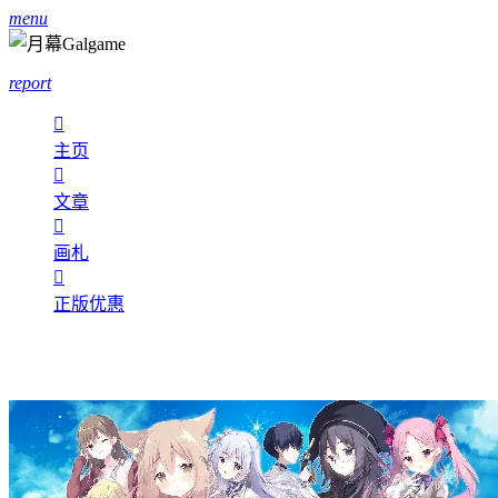
menu
report

主页

文章

画札

正版优惠