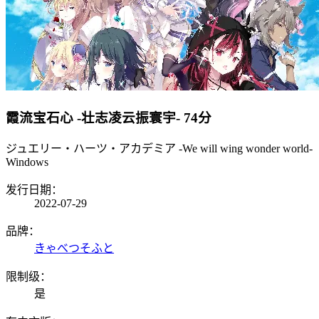
霞流宝石心 -壮志凌云振寰宇-
74分
ジュエリー・ハーツ・アカデミア -We will wing wonder world-
Windows
发行日期：
2022-07-29
品牌：
きゃべつそふと
限制级：
是