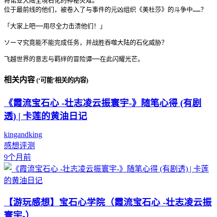
将诺亚大陆全境石化的神秘灾难。

位于最前线的他们，被卷入了与事件的元凶组织《美杜莎》的斗争中……？

「大家上吧──用尽全力击溃他们！」

ソーマ究竟能不能完成任务，并战胜吞噬大陆的石化威胁？

飞越世界的意志与羁绊的冒险谭──在此闪耀光芒。
相关内容
(‘可能’相关的内容)
《霞流宝石心 -壮志凌云振寰宇-》随笔心得 (有剧
透) | 卡莲的黄油日记
kingandking
感想评测
9个月前
【游玩感想】宝石心学院（霞流宝石心 -壮志凌云振
寰宇-）