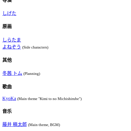
导演
しげた
原画
しらたま
よねぞう
(Side characters)
其他
冬茜 トム
(Planning)
歌曲
KyoKa
(Main theme "Kimi to no Michishirube")
音乐
藤井 稿太郎
(Main theme, BGM)