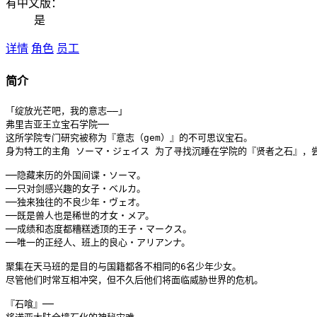
有中文版：
是
详情
角色
员工
简介
「绽放光芒吧，我的意志——」

弗里吉亚王立宝石学院──

这所学院专门研究被称为『意志（gem）』的不可思议宝石。

身为特工的主角 ソーマ・ジェイス 为了寻找沉睡在学院的『贤者之石』，
──隐藏来历的外国间谍・ソーマ。

──只对剑感兴趣的女子・ベルカ。

──独来独往的不良少年・ヴェオ。

──既是兽人也是稀世的才女・メア。

──成绩和态度都糟糕透顶的王子・マークス。

──唯一的正经人、班上的良心・アリアンナ。

聚集在天马班的是目的与国籍都各不相同的6名少年少女。

尽管他们时常互相冲突，但不久后他们将面临威胁世界的危机。

『石喰』──
