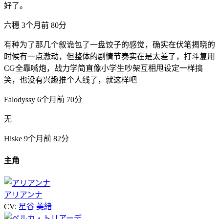
好了。
六穗
3个月前
80分
有种为了那几个叙诡包了一盘饺子的感觉，确实在伏笔揭晓的
时候有一点激动，但整体的剧情节奏实在是太差了，打斗复用
CG全靠嘴炮，战力学简直像小学生吵架互相甩设定一样搞
笑，也没有兴趣推个人线了，就这样吧
Falodyssy
6个月前
70分
无
Hiske
9个月前
82分
主角
アリアンナ
CV:
星谷 美緒