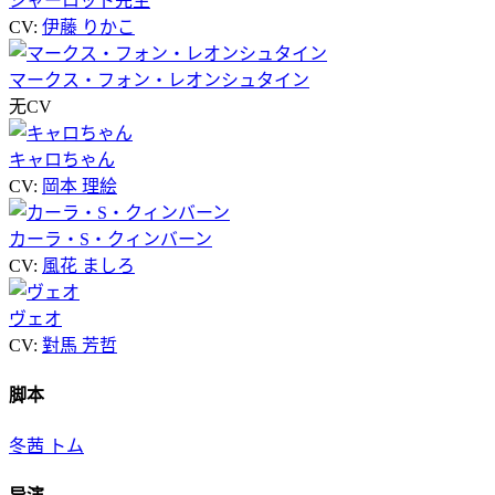
シャーロット先生
CV:
伊藤 りかこ
マークス・フォン・レオンシュタイン
无CV
キャロちゃん
CV:
岡本 理絵
カーラ・S・クィンバーン
CV:
風花 ましろ
ヴェオ
CV:
對馬 芳哲
脚本
冬茜 トム