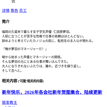
否
详情
角色
员工
简介
福岡の久留米で暮らす女子学生声優 仁田原夢羽。

人前に立つことが苦手な性格で仕事の依頼はほとんどない。

辞めようと考えていたカノジョの前に、転校生の主人公が現れる。

「俺が夢羽のマネージャーだ！」

嘘から始まった声優とマネージャーの関係。

そんな夢羽の元にとある仕事が舞い込んできた。

大人になりきれないふたりは、離れ、近づきを繰り返し。

そして恋へと。
相关内容
(‘可能’相关的内容)
新年快乐，2026年各会社新年贺图集合，陆续更新
银发教主