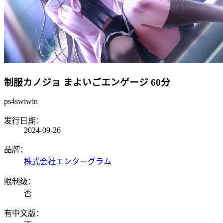
制服カノジョ まよいごエンゲージ
60分
ps4
swi
win
发行日期：
2024-09-26
品牌：
株式会社エンターグラム
限制级：
否
有中文版：