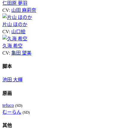
仁田原 夢羽
CV:
山田 麻莉奈
片山 ほのか
CV:
山口絵
久海 希空
CV:
亀田 望美
脚本
池田 大輝
原画
tefuco
(SD)
むーらん
(SD)
其他