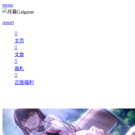
menu
report

主页

文章

画札

正版福利