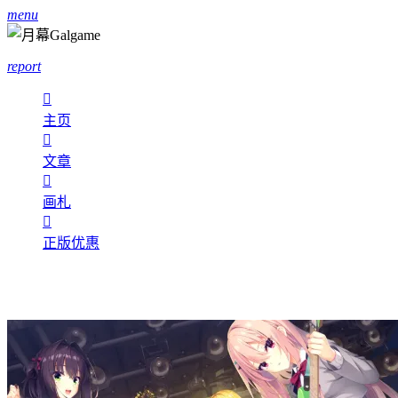
menu
report

主页

文章

画札

正版优惠