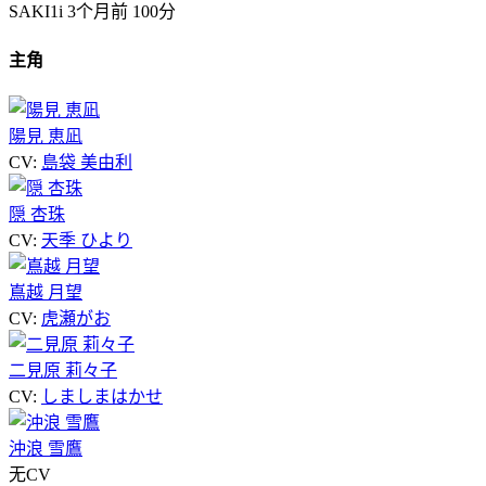
SAKI1i
3个月前
100分
主角
陽見 恵凪
CV:
島袋 美由利
隠 杏珠
CV:
天季 ひより
嶌越 月望
CV:
虎瀬がお
二見原 莉々子
CV:
しましまはかせ
沖浪 雪鷹
无CV