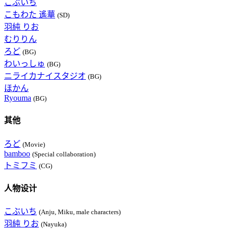
こぶいち
こもわた 遙華
(SD)
羽純 りお
むりりん
ろど
(BG)
わいっしゅ
(BG)
ニライカナイスタジオ
(BG)
ほかん
Ryouma
(BG)
其他
ろど
(Movie)
bamboo
(Special collaboration)
トミフミ
(CG)
人物设计
こぶいち
(Anju, Miku, male characters)
羽純 りお
(Nayuka)