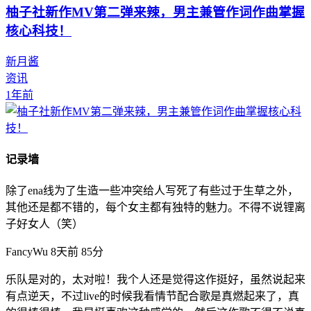
柚子社新作MV第二弹来辣，男主兼管作词作曲掌握
核心科技！
新月酱
资讯
1年前
记录墙
除了ena线为了生造一些冲突给人写死了有些过于生草之外，
其他还是都不错的，每个女主都有独特的魅力。不得不说锂离
子好女人（笑）
FancyWu
8天前
85分
乐队是对的，太对啦！我个人还是觉得这作挺好，虽然说起来
有点逆天，不过live的时候我看情节配合歌是真燃起来了，真