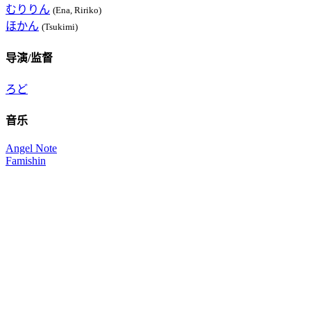
むりりん
(Ena, Ririko)
ほかん
(Tsukimi)
导演/监督
ろど
音乐
Angel Note
Famishin