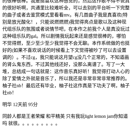
的很棒很棒。我是挺喜欢这种感觉的，然后这作歌不得不说真
的很好听啊，共通里比较难听全，可以去别的平台听一下完整
的曲子或者去鉴赏模式里看看mv。有几首曲子我是真喜欢(特
别是放光酸化！，只能说燃燃燃)我觉得亮点是歌以及这种现
代组乐队的氛围或者说情节吧，在本作之前我个人是真没玩过
这种组乐队的gal。所以剧情我玩起来还是感觉很棒的，哪怕
不觉得燃，至少至少至少我觉得不会无聊。本作系统做的也挺
好的(如果不喜欢说话的时候看上下文觉得被吵了可以去设置
调的）。不过cg，我只能说这月望cg没几个正常的，不知道画
的肾么鬼东西，不过其他线还好，没那么离谱了。写了一大
堆，总结成一句话就是：这作音乐真好听！我觉得打动人心的
除了爱情之外就是音乐了，所以我还是非常非常非常推荐的。
柚子社nb！最后还有毕业，柚子社这作真是下功夫了啊，柚子
社nb！
明华
12天前
95分
同龄人都是王者荣耀 和平精英 只有我玩light lemon jam你知道
吗 就很。。。。。。。。。