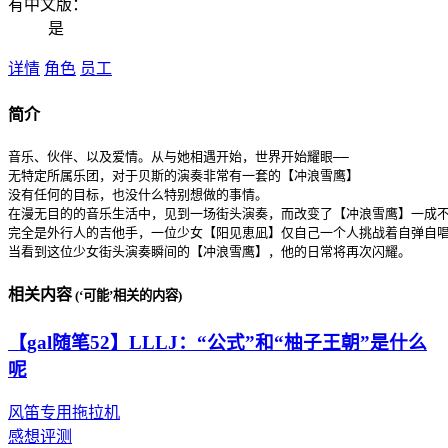
有中文版：
是
详情
角色
员工
简介
音乐、伙伴、以及爱情。从与她相遇开始，世界开始耀眼――

无特定所属乐团，对于贝斯的演奏非常有一套的【冲浪雪鹰】

没有任何的目标，也没什么特别想做的事情。

在漫无目的的音乐生活中，见到一场街头演奏，而改变了【冲浪雪鹰】一成不
完全是外行人的吉他手，一位少女【阳见恵凪】仅自己一个人挑战着自弹自唱
当看到这位少女街头演奏瞬间的【冲浪雪鹰】，他的日常将再次闪耀。
相关内容
(‘可能’相关的内容)
【gal随笔52】LLLJ：“公式”和“柚子王朝”是什么
呢
风笛专用拖拉机
感想评测