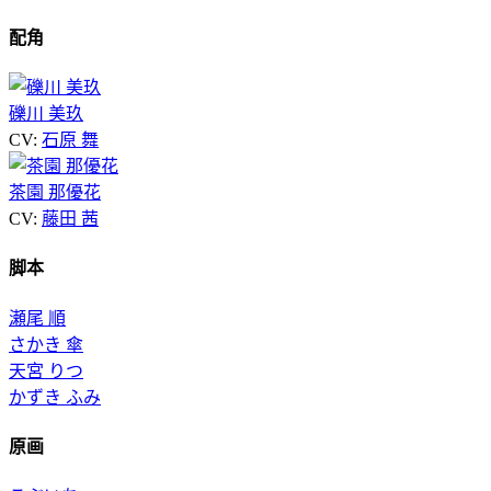
配角
礫川 美玖
CV:
石原 舞
茶園 那優花
CV:
藤田 茜
脚本
瀬尾 順
さかき 傘
天宮 りつ
かずき ふみ
原画