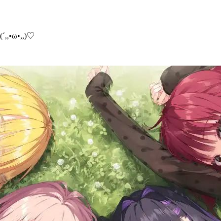
ω•,,)♡