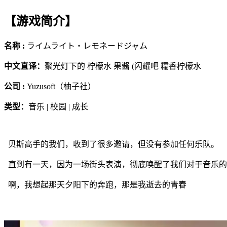
【游戏简介】
名称 :
ライムライト・レモネードジャム
中文直译：
聚光灯下的 柠檬水 果酱 (闪耀吧 糯香柠檬水
公司 :
Yuzusoft（柚子社）
类型：
音乐 | 校园 | 成长
贝斯高手的我们，收到了很多邀请，但没有参加任何乐队。
直到有一天，因为一场街头表演，彻底唤醒了我们对于音乐的
啊，我想起那天夕阳下的奔跑，那是我逝去的青春