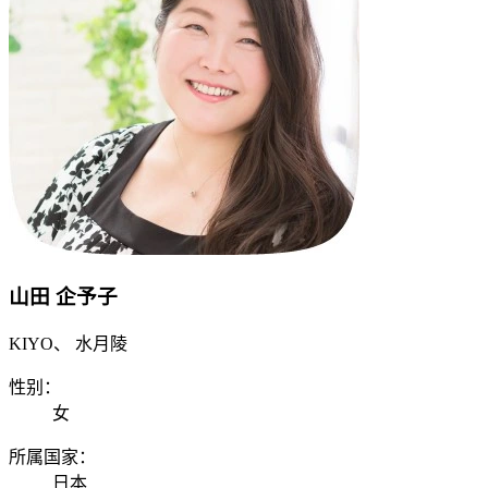
山田 企予子
KIYO、 水月陵
性别：
女
所属国家：
日本