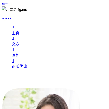
menu
report

主页

文章

画札

正版优惠