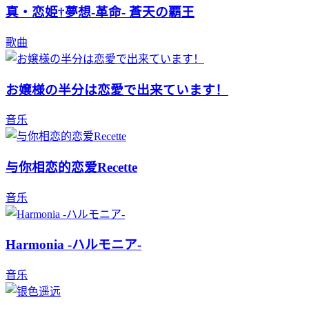
真・恋姫†夢想-革命- 蒼天の覇王
歌曲
お嬢様の半分は恋愛で出来ています！
音乐
与你相恋的恋爱Recette
音乐
Harmonia -ハルモニア-
音乐