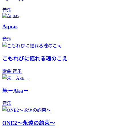
音乐
Aquas
音乐
こもれびに揺れる魂のこえ
歌曲
音乐
朱－Aka－
音乐
ONE2～永遠の約束～