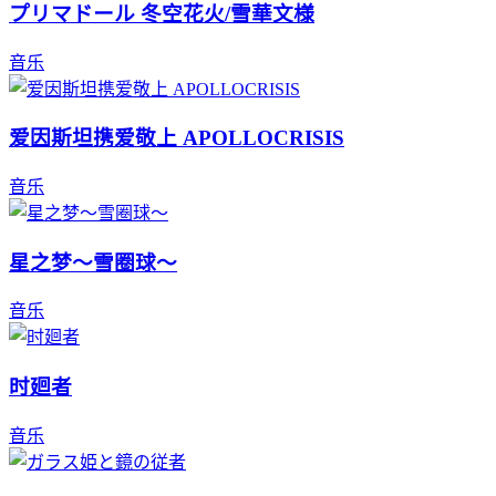
プリマドール 冬空花火/雪華文様
音乐
爱因斯坦携爱敬上 APOLLOCRISIS
音乐
星之梦～雪圈球～
音乐
时廻者
音乐