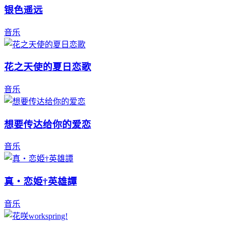
银色遥远
音乐
花之天使的夏日恋歌
音乐
想要传达给你的爱恋
音乐
真・恋姫†英雄譚
音乐