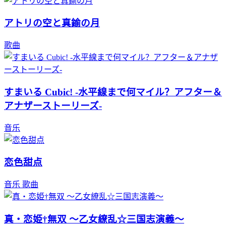
アトリの空と真鍮の月
歌曲
すまいる Cubic! -水平線まで何マイル？アフター＆
アナザーストーリーズ-
音乐
恋色甜点
音乐
歌曲
真・恋姫†無双 〜乙女繚乱☆三国志演義〜