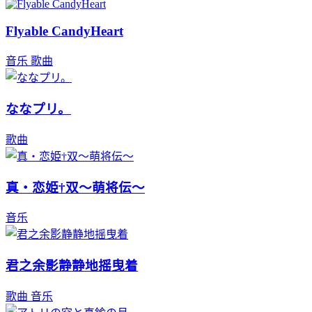
Flyable CandyHeart
音乐
歌曲
ななプリ。
歌曲
真・恋姫†双～萌将伝～
音乐
君之余影静静地摇曳着
歌曲
音乐