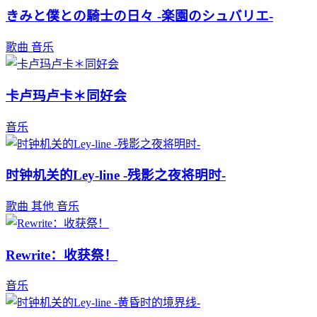
きみと僕との騎士の日々 -楽園のシュバリエ-
歌曲
音乐
卡卢玛卢卡＊同好会
音乐
时钟机关的Ley-line -残影之夜将明时-
歌曲
其他
音乐
Rewrite：收获祭！
音乐