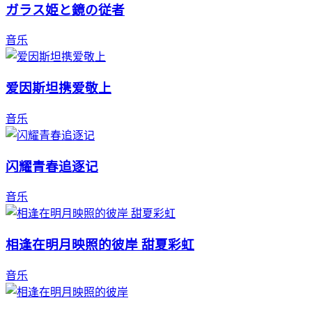
ガラス姫と鏡の従者
音乐
爱因斯坦携爱敬上
音乐
闪耀青春追逐记
音乐
相逢在明月映照的彼岸 甜夏彩虹
音乐