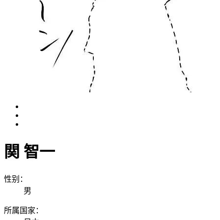
関 智一
性别：
男
所属国家：