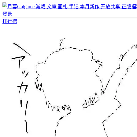
游戏
文章
画札
手记
本月新作
开放共享
正版福
登录
排行榜