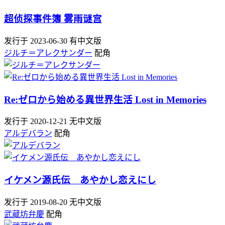
超侦探事件簿 雾雨谜宫
发行于 2023-06-30
有中文版
ジルチ＝アレクサンダー
配角
Re:ゼロから始める異世界生活 Lost in Memories
发行于 2020-12-21
无中文版
アルデバラン
配角
イケメン源氏伝 あやかし恋えにし
发行于 2019-08-20
无中文版
武蔵坊弁慶
配角