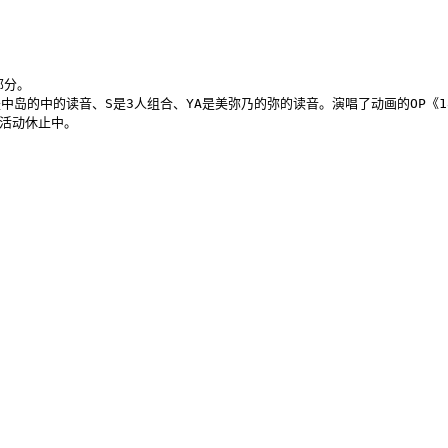
分。

的中的读音、S是3人组合、YA是美弥乃的弥的读音。演唱了动画的OP《18》和
后活动休止中。