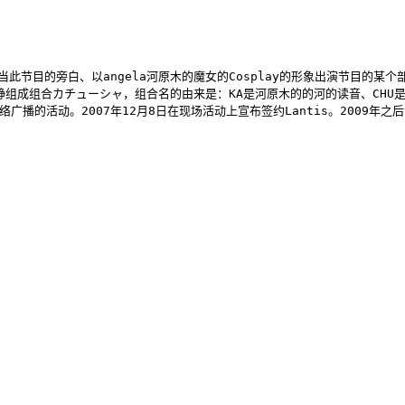
此节目的旁白、以angela河原木的魔女的Cosplay的形象出演节目的某个部
组成组合カチューシャ，组合名的由来是：KA是河原木的的河的读音、CHU是中岛
络广播的活动。2007年12月8日在现场活动上宣布签约Lantis。2009年之