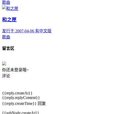
歌曲
和之匣
发行于 2007-04-06
有中文版
歌曲
留言区
你还未登录哦~
评论
{{reply.createAt}}
{{reply.replyContent}}
{{reply.createTime}}
回复
{{subNode.createAt}}