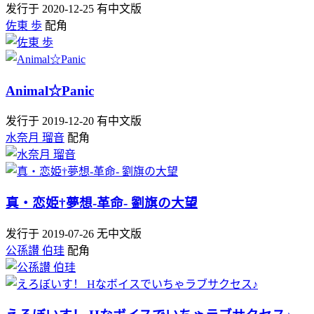
发行于 2020-12-25
有中文版
佐東 歩
配角
Animal☆Panic
发行于 2019-12-20
有中文版
水奈月 瑠音
配角
真・恋姫†夢想-革命- 劉旗の大望
发行于 2019-07-26
无中文版
公孫讃 伯珪
配角