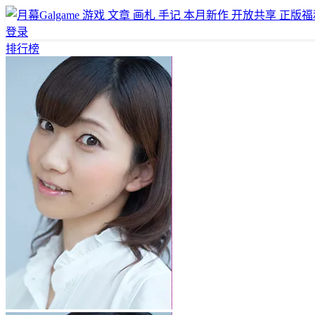
游戏
文章
画札
手记
本月新作
开放共享
正版福
登录
排行榜