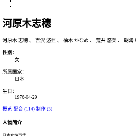
河原木志穗
河原木 志穂
、
吉沢 悠亜
、
柚木 かなめ
、
荒井 悠美
、
朝海
性别：
女
所属国家：
日本
生日：
1976-04-29
概览
配音 (114)
制作 (3)
人物简介
日本女性声优。
