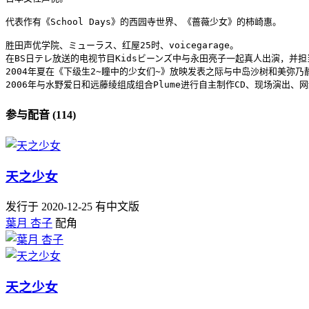
代表作有《School Days》的西园寺世界、《蔷薇少女》的柿崎惠。

胜田声优学院、ミューラス、红屋25时、voicegarage。

在BS日テレ放送的电视节目Kidsビーンズ中与永田亮子一起真人出演，并担当
2004年夏在《下级生2~瞳中的少女们~》放映发表之际与中岛沙树和美弥乃静
2006年与水野爱日和远藤绫组成组合Plume进行自主制作CD、现场演出、网
参与配音 (114)
天之少女
发行于 2020-12-25
有中文版
葉月 杏子
配角
天之少女