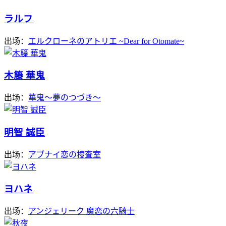
ラルフ
出场：
エルクローネのアトリエ ~Dear for Otomate~
木籐 華鬼
出场：
華鬼～夢のつづき～
明智 誠臣
出场：
アブナイ恋の捜査室
ヨハネ
出场：
アンジェリーク 魔恋の六騎士