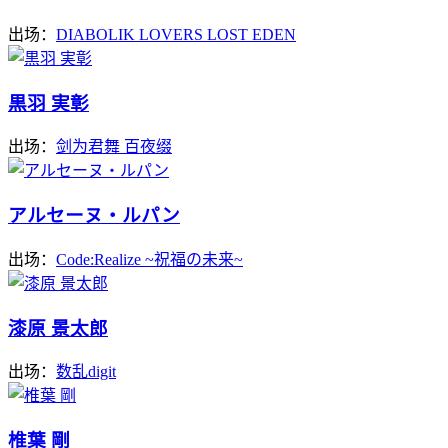
出场：
DIABOLIK LOVERS LOST EDEN
黒羽 実彰
出场：
剑为君舞 百夜缀
アルセーヌ・ルパン
出场：
Code:Realize ~祝福の未来~
漆原 景太郎
出场：
数乱digit
椎葉 剛