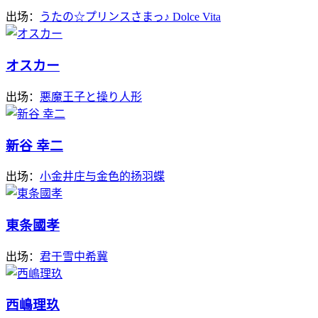
出场：
うたの☆プリンスさまっ♪ Dolce Vita
オスカー
出场：
悪魔王子と操り人形
新谷 幸二
出场：
小金井庄与金色的扬羽蝶
東条國孝
出场：
君于雪中希冀
西嶋理玖