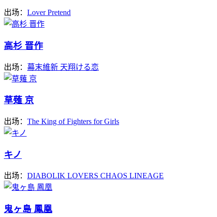
出场：
Lover Pretend
高杉 晋作
出场：
幕末維新 天翔ける恋
草薙 京
出场：
The King of Fighters for Girls
キノ
出场：
DIABOLIK LOVERS CHAOS LINEAGE
鬼ヶ島 鳳凰