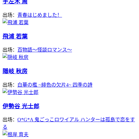
宇左木 周
出场：
青春はじめました！
飛浦 若葉
出场：
百物語～怪談ロマンス～
隠岐 秋房
出场：
白華の檻 ~緋色の欠片4~ 四季の詩
伊勢谷 光士郎
出场：
O*G*A 鬼ごっこロワイアル ハンターは孤島で恋をす
る