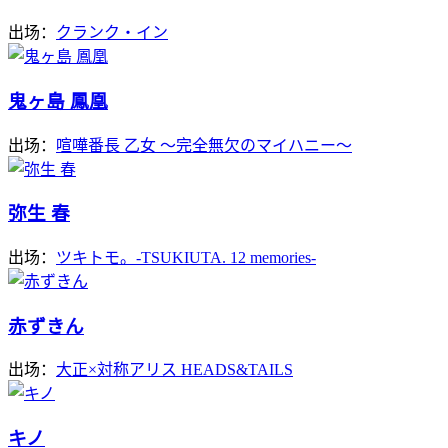
出场：
クランク・イン
鬼ヶ島 鳳凰
出场：
喧嘩番長 乙女 ～完全無欠のマイハニー～
弥生 春
出场：
ツキトモ。-TSUKIUTA. 12 memories-
赤ずきん
出场：
大正×対称アリス HEADS&TAILS
キノ