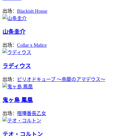
出场：
Blackish House
山条圭介
出场：
Collar x Malice
ラディウス
出场：
ピリオドキューブ ～鳥籠のアマデウス～
鬼ヶ島 鳳凰
出场：
喧嘩番長乙女
テオ・コルトン