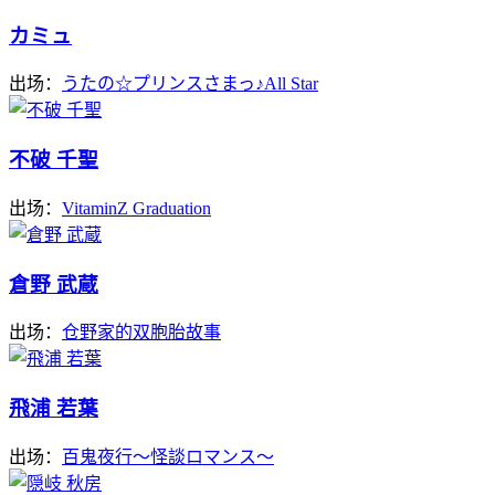
カミュ
出场：
うたの☆プリンスさまっ♪All Star
不破 千聖
出场：
VitaminZ Graduation
倉野 武蔵
出场：
仓野家的双胞胎故事
飛浦 若葉
出场：
百鬼夜行～怪談ロマンス～