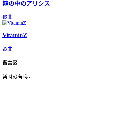
籠の中のアリシス
歌曲
VitaminZ
歌曲
留言区
暂时没有哦~