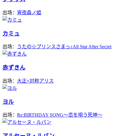
出场：
宵夜森ノ姫
カミュ
出场：
うたの☆プリンスさまっ♪All Star After Secret
赤ずきん
出场：
大正×対称アリス
ヨル
出场：
Re:BIRTHDAY SONG～恋を唄う死神～
アルセーヌ・ルパン