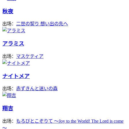
秋夜
出场：
二世の契り 想い出の先へ
アラミス
出场：
マスケティア
ナイトメア
出场：
赤ずきんと迷いの森
翔吉
出场：
もろびとこぞりて ～Joy to the World! The Lord is come
～