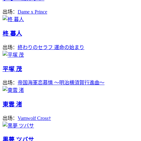
出场：
Dame x Prince
柊 暮人
出场：
終わりのセラフ 運命の始まり
平塚 茂
出场：
帝国海軍恋慕情 ～明治横須賀行進曲～
東雲 渚
出场：
Vamwolf Cross†
黒夢 ツバサ