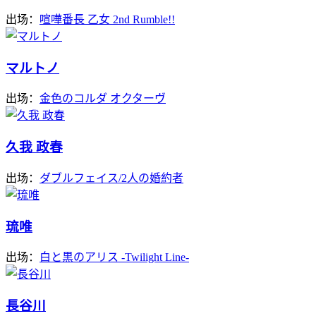
出场：
喧嘩番長 乙女 2nd Rumble!!
マルトノ
出场：
金色のコルダ オクターヴ
久我 政春
出场：
ダブルフェイス/2人の婚約者
琉唯
出场：
白と黒のアリス -Twilight Line-
長谷川