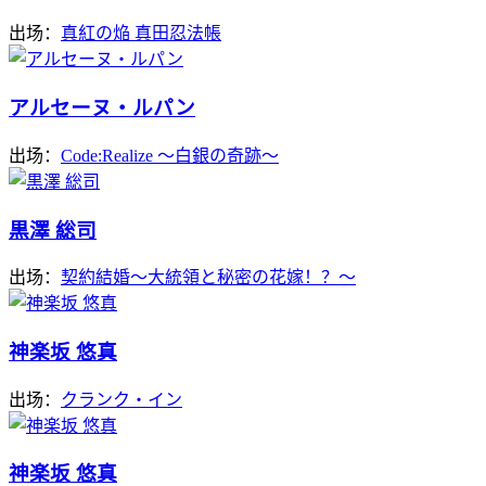
出场：
真紅の焔 真田忍法帳
アルセーヌ・ルパン
出场：
Code:Realize ～白銀の奇跡～
黒澤 総司
出场：
契約結婚～大統領と秘密の花嫁！？～
神楽坂 悠真
出场：
クランク・イン
神楽坂 悠真