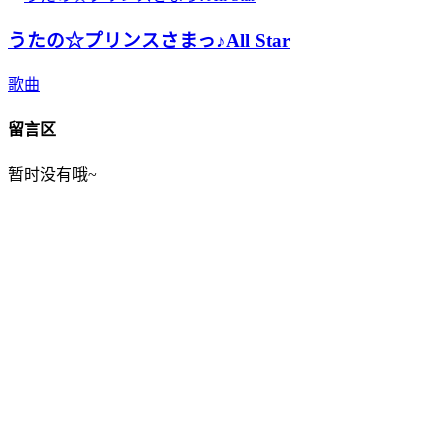
うたの☆プリンスさまっ♪All Star
歌曲
留言区
暂时没有哦~