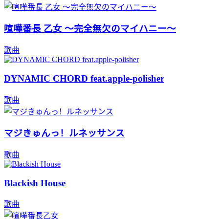
喧嘩番長 乙女 ～完全無欠のマイハニー～
歌曲
DYNAMIC CHORD feat.apple-polisher
歌曲
マジきゅんっ！ルネッサンス
歌曲
Blackish House
歌曲