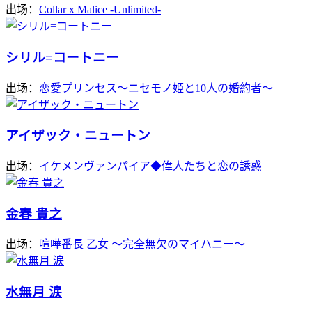
出场：
Collar x Malice -Unlimited-
シリル=コートニー
出场：
恋愛プリンセス～ニセモノ姫と10人の婚約者～
アイザック・ニュートン
出场：
イケメンヴァンパイア◆偉人たちと恋の誘惑
金春 貴之
出场：
喧嘩番長 乙女 ～完全無欠のマイハニー～
水無月 涙