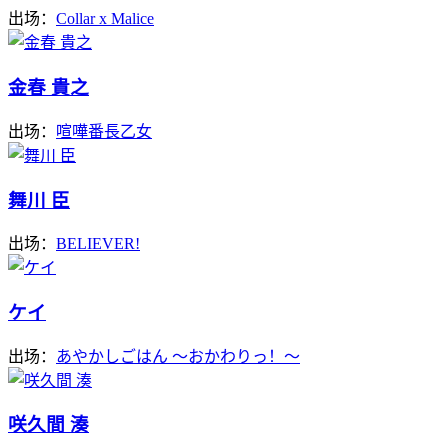
出场：
Collar x Malice
金春 貴之
出场：
喧嘩番長乙女
舞川 臣
出场：
BELIEVER!
ケイ
出场：
あやかしごはん ～おかわりっ！～
咲久間 湊