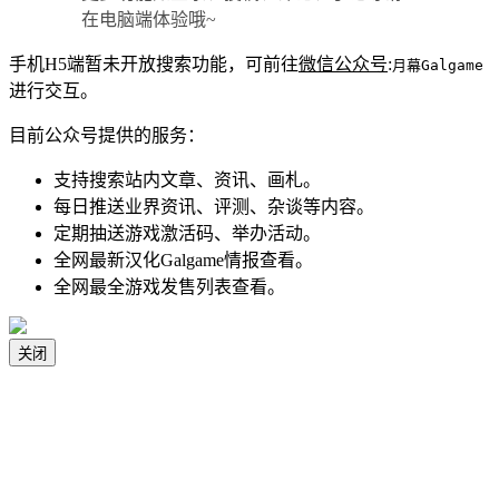
在电脑端体验哦~
手机H5端暂未开放搜索功能，可前往
微信公众号
:
月幕Galgame
进行交互。
目前公众号提供的服务：
支持搜索站内文章、资讯、画札。
每日推送业界资讯、评测、杂谈等内容。
定期抽送游戏激活码、举办活动。
全网最新汉化Galgame情报查看。
全网最全游戏发售列表查看。
关闭