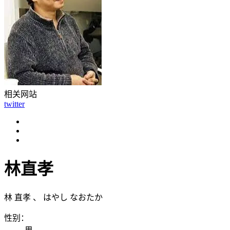
相关网站
twitter
林直孝
林 直孝
、
はやし なおたか
性别：