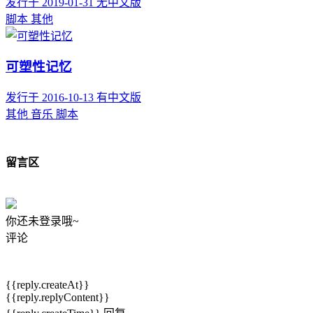
发行于 2019-01-31
无中文版
脚本
其他
可塑性记忆
发行于 2016-10-13
有中文版
其他
音乐
脚本
留言区
你还未登录哦~
评论
{{reply.createAt}}
{{reply.replyContent}}