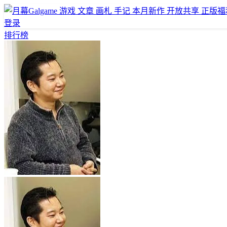
游戏
文章
画札
手记
本月新作
开放共享
正版福
登录
排行榜