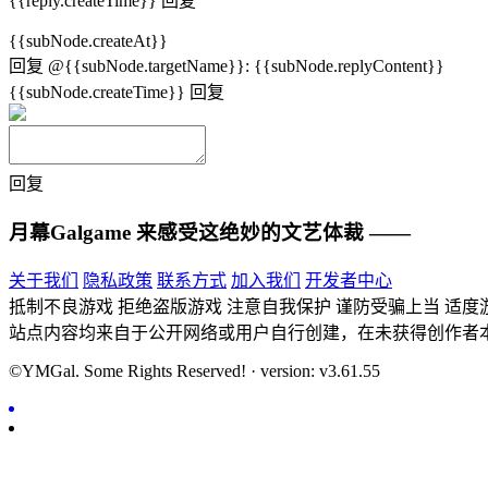
{{reply.createTime}}
回复
{{subNode.createAt}}
回复
@{{subNode.targetName}}
:
{{subNode.replyContent}}
{{subNode.createTime}}
回复
回复
月幕Galgame
来感受这绝妙的文艺体裁 ——
关于我们
隐私政策
联系方式
加入我们
开发者中心
抵制不良游戏 拒绝盗版游戏 注意自我保护 谨防受骗上当 适度
站点内容均来自于公开网络或用户自行创建，在未获得创作者
©YMGal. Some Rights Reserved! · version: v3.61.55