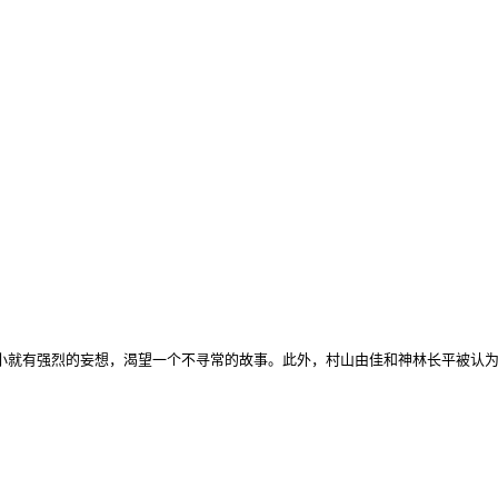
小就有强烈的妄想，渴望一个不寻常的故事。此外，村山由佳和神林长平被认