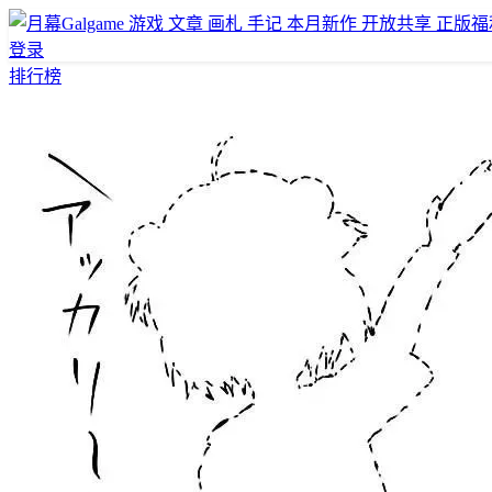
游戏
文章
画札
手记
本月新作
开放共享
正版福
登录
排行榜