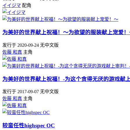
イイジマ
配角
为美好的世界献上祝福！～为欲望的服装献上宠爱！
发行于 2020-09-24
无中文版
佐藤 和真
主角
为美好的世界献上祝福！-为这个贪得无厌的游戏献上
发行于 2017-09-07
无中文版
佐藤 和真
主角
较蛮任性highspec OC