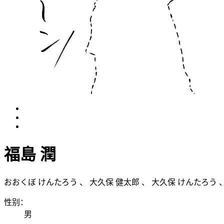
福島 潤
おおくぼ けんたろう
、
大久保 健太郎
、
大久保 けんたろう
性别：
男