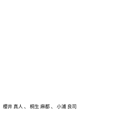
、
櫻井 真人
、
桐生 麻都
、
小浦 良司