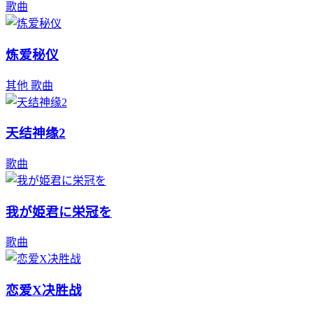
歌曲
炼爱秘仪
其他
歌曲
天结神缘2
歌曲
我が姫君に栄冠を
歌曲
恋爱X决胜战