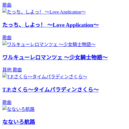
歌曲
たっち、しよっ！ ～Love Application～
歌曲
ワルキューレロマンツェ ～少女騎士物語～
其他
歌曲
T.P.さくら～タイムパラディンさくら～
歌曲
なないろ航路