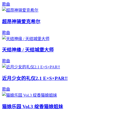
歌曲
超昂神骑爱克希尔
歌曲
天结神缘 / 天结城堡大师
歌曲
近月少女的礼仪2.1 E×S×PAR!!
歌曲
猫娘乐园 Vol.3 绽香猫娘姐妹