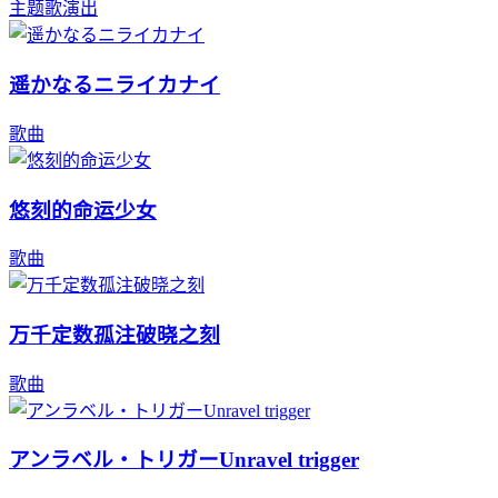
主题歌演出
遥かなるニライカナイ
歌曲
悠刻的命运少女
歌曲
万千定数孤注破晓之刻
歌曲
アンラベル・トリガーUnravel trigger