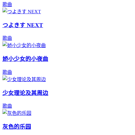
歌曲
つよきす NEXT
歌曲
娇小少女的小夜曲
歌曲
少女理论及其周边
歌曲
灰色的乐园