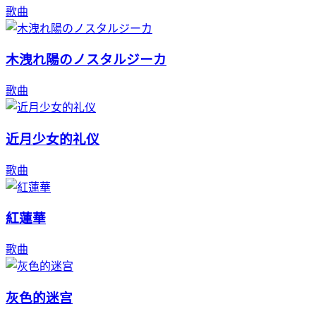
歌曲
木洩れ陽のノスタルジーカ
歌曲
近月少女的礼仪
歌曲
紅蓮華
歌曲
灰色的迷宫