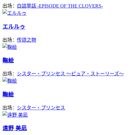
出场：
白詰草話 -EPISODE OF THE CLOVERS-
エルルゥ
出场：
传颂之物
鞠絵
出场：
シスター・プリンセス 〜ピュア・ストーリーズ〜
鞠絵
出场：
シスター・プリンセス
遠野 美凪