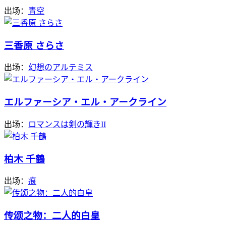
出场：
青空
三香原 さらさ
出场：
幻想のアルテミス
エルファーシア・エル・アークライン
出场：
ロマンスは剣の輝きII
柏木 千鶴
出场：
痕
传颂之物：二人的白皇