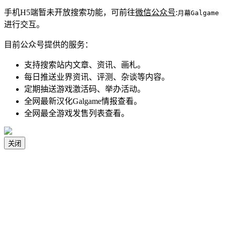
手机H5端暂未开放搜索功能，可前往
微信公众号
:
月幕Galgame
进行交互。
目前公众号提供的服务：
支持搜索站内文章、资讯、画札。
每日推送业界资讯、评测、杂谈等内容。
定期抽送游戏激活码、举办活动。
全网最新汉化Galgame情报查看。
全网最全游戏发售列表查看。
关闭