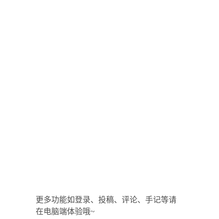
更多功能如登录、投稿、评论、手记等请
在电脑端体验哦~