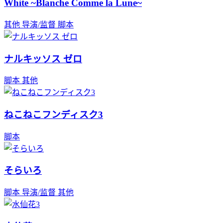
White ~Blanche Comme la Lune~
其他
导演/监督
脚本
ナルキッソス ゼロ
脚本
其他
ねこねこフンディスク3
脚本
そらいろ
脚本
导演/监督
其他