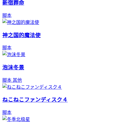
新宿葬命
脚本
神之国的魔法使
脚本
泡沫冬景
脚本
其他
ねこねこファンディスク４
脚本