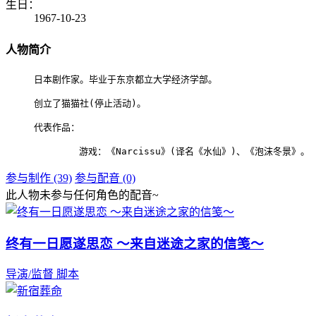
生日：
1967-10-23
人物简介
日本剧作家。毕业于东京都立大学经济学部。

创立了猫猫社(停止活动)。

代表作品：

​	游戏：《Narcissu》(译名《水仙》)、《泡沫冬景》。
参与制作 (39)
参与配音 (0)
此人物未参与任何角色的配音~
终有一日愿遂思恋 ～来自迷途之家的信笺～
导演/监督
脚本