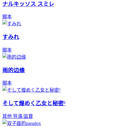
ナルキッソス スミレ
脚本
すみれ
脚本
雨的边缘
脚本
そして煌めく乙女と秘密⁵
其他
导演/监督