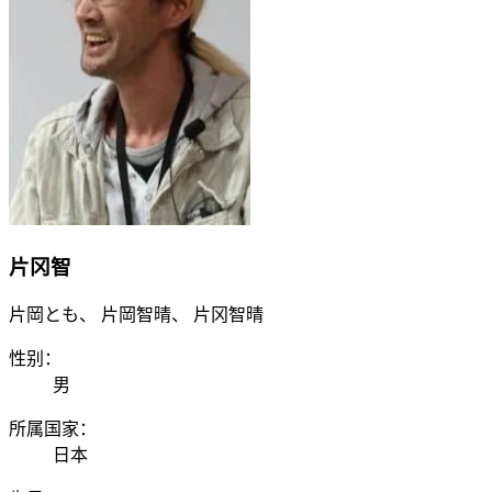
片冈智
片岡とも、 片岡智晴、 片冈智晴
性别：
男
所属国家：
日本