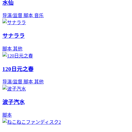
水仙
导演/监督
脚本
音乐
サナララ
脚本
其他
120日元之春
导演/监督
脚本
其他
波子汽水
脚本