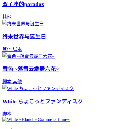
双子座的paradox
其他
终末世界与诞生日
其他
脚本
雪色 ~落雪云端居六花~
脚本
其他
White ちょこっとファンディスク
脚本