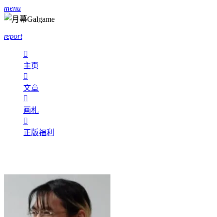
menu
report

主页

文章

画札

正版福利