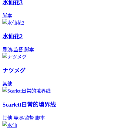
水仙花3
脚本
水仙花2
导演/监督
脚本
ナツメグ
其他
Scarlett日常的境界线
其他
导演/监督
脚本