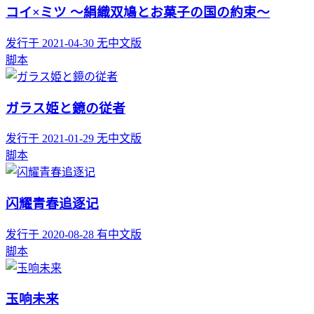
コイ×ミツ ～絹織双鳩とお菓子の国の約束～
发行于 2021-04-30
无中文版
脚本
ガラス姫と鏡の従者
发行于 2021-01-29
无中文版
脚本
闪耀青春追逐记
发行于 2020-08-28
有中文版
脚本
玉响未来