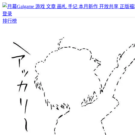
游戏
文章
画札
手记
本月新作
开放共享
正版福
登录
排行榜