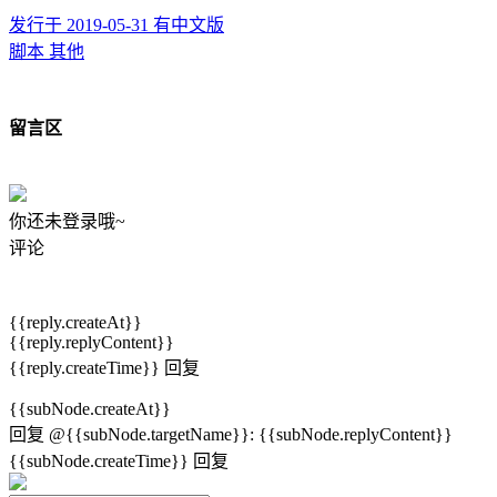
发行于 2019-05-31
有中文版
脚本
其他
留言区
你还未登录哦~
评论
{{reply.createAt}}
{{reply.replyContent}}
{{reply.createTime}}
回复
{{subNode.createAt}}
回复
@{{subNode.targetName}}
:
{{subNode.replyContent}}
{{subNode.createTime}}
回复