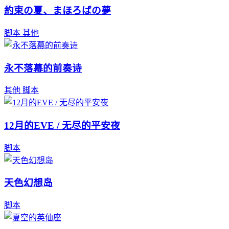
約束の夏、まほろばの夢
脚本
其他
永不落幕的前奏诗
其他
脚本
12月的EVE / 无尽的平安夜
脚本
天色幻想岛
脚本