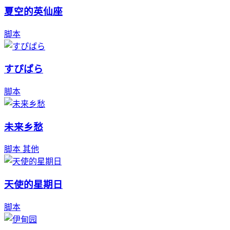
夏空的英仙座
脚本
すぴぱら
脚本
未来乡愁
脚本
其他
天使的星期日
脚本