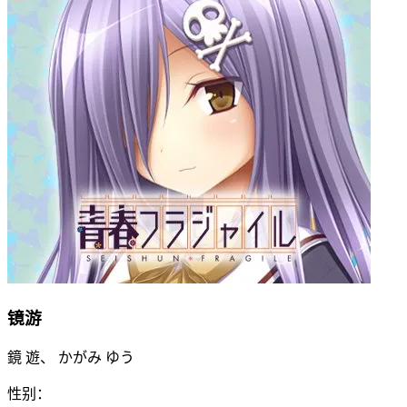
镜游
鏡 遊、 かがみ ゆう
性别：