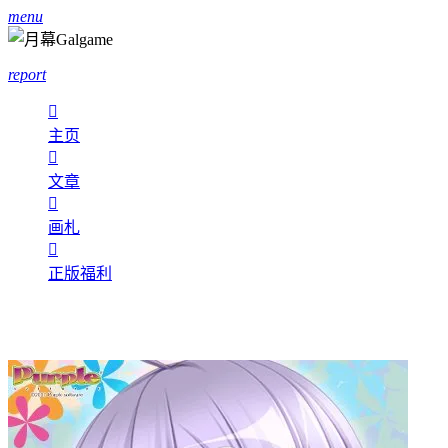
menu
report

主页

文章

画札

正版福利