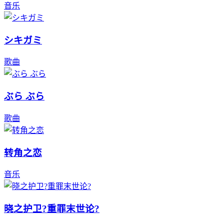
音乐
シキガミ
歌曲
ぶら ぶら
歌曲
转角之恋
音乐
晓之护卫?重罪末世论?