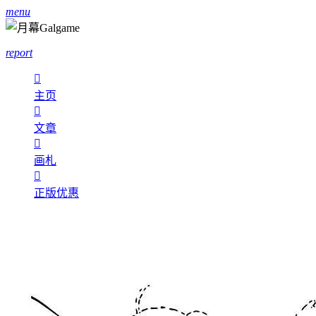
menu
report

主页

文章

画札

正版优惠