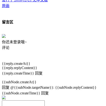
发行于 2018-12-21
无中文版
原画
留言区
你还未登录哦~
评论
{{reply.createAt}}
{{reply.replyContent}}
{{reply.createTime}}
回复
{{subNode.createAt}}
回复
@{{subNode.targetName}}
:
{{subNode.replyContent}}
{{subNode.createTime}}
回复