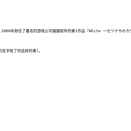
0年担任了著名的游戏公司猫猫软件的第1作品『White 〜セツナサのカケラ
的名字取了的这样的事)。