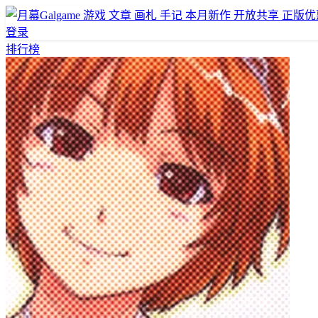
游戏
文章
画札
手记
本月新作
开放共享
正版优
登录
排行榜