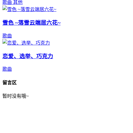
歌曲
其他
雪色 ~落雪云端居六花~
歌曲
恋爱、选举、巧克力
歌曲
留言区
暂时没有哦~