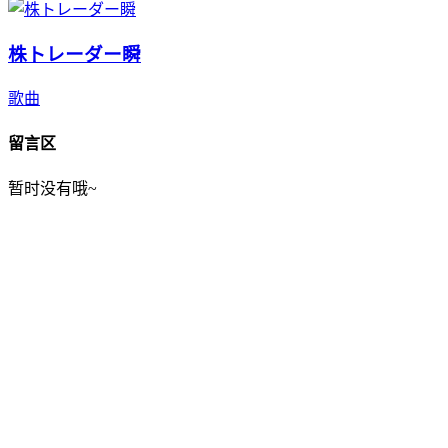
株トレーダー瞬
歌曲
留言区
暂时没有哦~