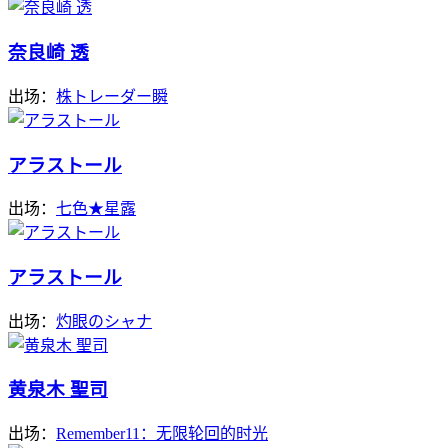
奈良崎 透
出场：
株トレーダー瞬
アラストール
出场：
七色★星露
アラストール
出场：
灼眼のシャナ
黄泉木 聖司
出场：
Remember11：无限轮回的时光